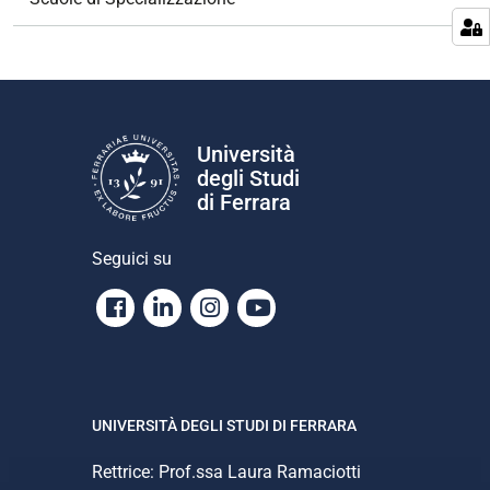
a
z
i
o
n
e
Università
degli Studi
di Ferrara
Seguici su
Facebook
Linkedin
Instagram
Youtube
UNIVERSITÀ DEGLI STUDI DI FERRARA
Rettrice: Prof.ssa Laura Ramaciotti