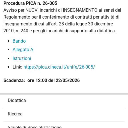
Procedura PICA n. 26-005
Avviso per NUOVI incarichi di INSEGNAMENTO ai sensi del
Regolamento per il conferimento di contratti per attività di
insegnamento di cui all'art. 23 della legge 30 dicembre
2010, n. 240 e per gli incarichi di supporto alla didattica.
Bando
Allegato A
Istruzioni
Link:
https://pica.cineca.it/unife/26-005/
Scadenza: ore 12:00 del 22/05/2026
N
Didattica
a
v
Ricerca
i
g
Scuole di Specializzazione