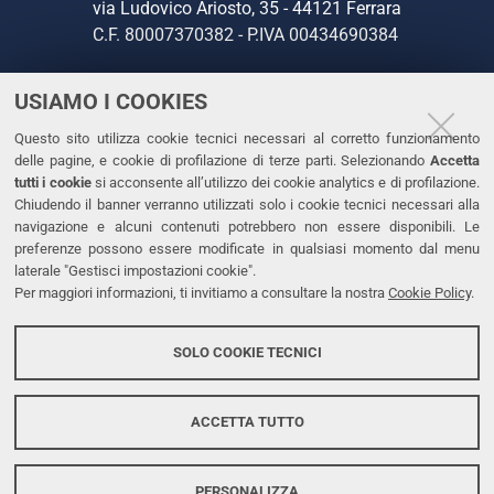
via Ludovico Ariosto, 35 - 44121 Ferrara
C.F. 80007370382 - P.IVA 00434690384
USIAMO I COOKIES
CONTATTI
Questo sito utilizza cookie tecnici necessari al corretto funzionamento
Tel. +39 0532 293111
delle pagine, e cookie di profilazione di terze parti. Selezionando
Accetta
Fax. +39 0532 293031
tutti i cookie
si acconsente all’utilizzo dei cookie analytics e di profilazione.
PEC
Chiudendo il banner verranno utilizzati solo i cookie tecnici necessari alla
navigazione e alcuni contenuti potrebbero non essere disponibili. Le
preferenze possono essere modificate in qualsiasi momento dal menu
LINKS
laterale "Gestisci impostazioni cookie".
Per maggiori informazioni, ti invitiamo a consultare la nostra
Cookie Policy
.
Accessibilità
Dichiarazione di accessibilità
SOLO COOKIE TECNICI
Protezione dati personali
Cookies
ACCETTA TUTTO
PERSONALIZZA