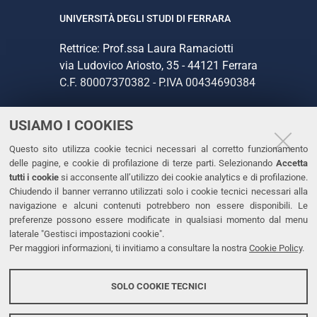
UNIVERSITÀ DEGLI STUDI DI FERRARA
Rettrice: Prof.ssa Laura Ramaciotti
via Ludovico Ariosto, 35 - 44121 Ferrara
C.F. 80007370382 - P.IVA 00434690384
USIAMO I COOKIES
CONTATTI
Questo sito utilizza cookie tecnici necessari al corretto funzionamento
Tel. +39 0532 293111
delle pagine, e cookie di profilazione di terze parti. Selezionando
Accetta
Fax. +39 0532 293031
tutti i cookie
si acconsente all’utilizzo dei cookie analytics e di profilazione.
PEC
Chiudendo il banner verranno utilizzati solo i cookie tecnici necessari alla
navigazione e alcuni contenuti potrebbero non essere disponibili. Le
preferenze possono essere modificate in qualsiasi momento dal menu
LINKS
laterale "Gestisci impostazioni cookie".
Per maggiori informazioni, ti invitiamo a consultare la nostra
Cookie Policy
.
Accessibilità
Dichiarazione di accessibilità
SOLO COOKIE TECNICI
Protezione dati personali