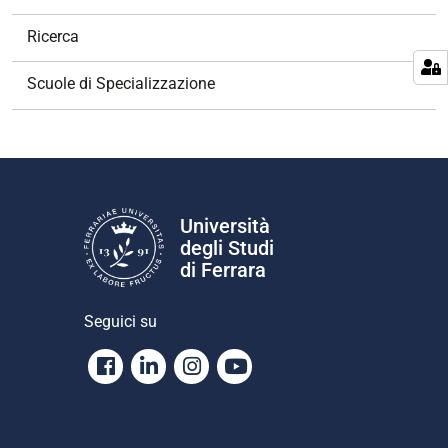
a
v
Ricerca
i
g
Scuole di Specializzazione
a
z
i
o
n
e
Università
degli Studi
di Ferrara
Seguici su
Facebook
Linkedin
Instagram
Youtube