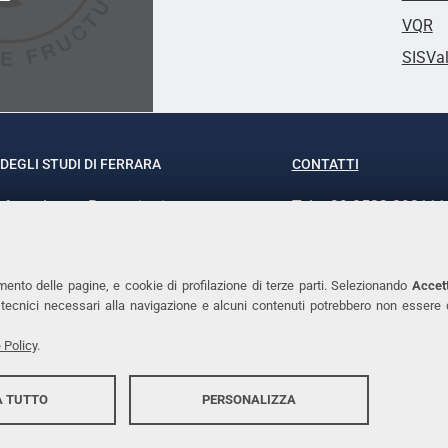
VQR
SISVa
DEGLI STUDI DI FERRARA
CONTATTI
rof.ssa Laura Ramaciotti
Tel. +39 0532 293111
o Ariosto, 35 - 44121 Ferrara
Fax. +39 0532 29303
370382 - P.IVA 00434690384
PEC
mento delle pagine, e cookie di profilazione di terze parti. Selezionando
Accett
ie tecnici necessari alla navigazione e alcuni contenuti potrebbero non essere
 Policy
.
 TUTTO
PERSONALIZZA