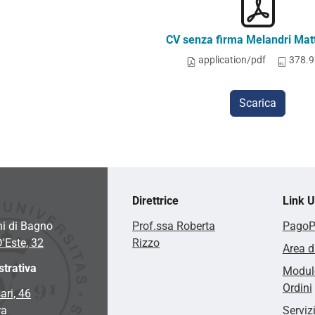
CV senza firma Melandri Mat
application/pdf
378.9
Scarica
Direttrice
Link Ut
hi di Bagno
Prof.ssa Roberta
Pago
D'Este, 32
Rizzo
Area d
trativa
Modulo
Ordini
ari, 46
ra
Serviz