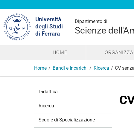
Cerca
Università
nel
Dipartimento di
degli Studi
sito
Scienze dell'A
di Ferrara
HOME
ORGANIZZA
Home
Bandi e Incarichi
Ricerca
CV senza
N
Didattica
a
CV
v
Ricerca
i
g
Scuole di Specializzazione
a
z