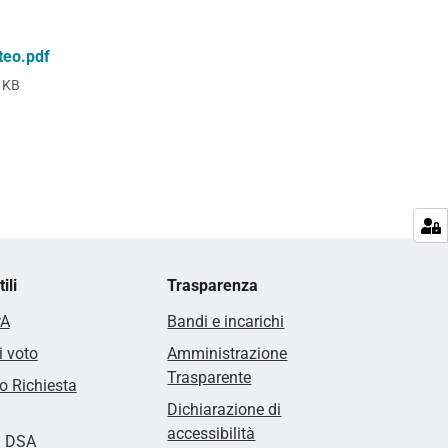
teo.pdf
 KB
ili
Trasparenza
PA
Bandi e incarichi
i voto
Amministrazione
Trasparente
 Richiesta
Dichiarazione di
accessibilità
i DSA