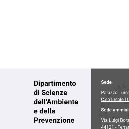
i
o
n
e
Dipartimento
Sede
di Scienze
Palazzo Turc
C.so Ercole I 
dell'Ambiente
e della
Sede amminis
Prevenzione
Via Luigi Bors
44121 - Ferra