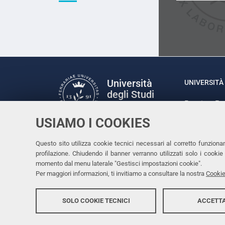
Università
UNIVERSITÀ 
degli Studi
Rettrice: P
di Ferrara
via Ludovic
USIAMO I COOKIES
C.F. 80007
Seguici su
Questo sito utilizza cookie tecnici necessari al corretto funziona
Facebook
Linkedin
Instagram
Youtube
profilazione. Chiudendo il banner verranno utilizzati solo i cook
momento dal menu laterale "Gestisci impostazioni cookie".
Per maggiori informazioni, ti invitiamo a consultare la nostra
Cookie
SOLO COOKIE TECNICI
ACCETTA
Copyright @ 2026, Università di Ferrara