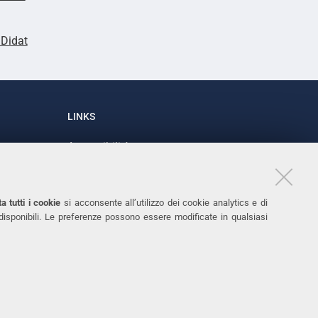
lDidat
LINKS
Accessibilità
1
Dichiarazione di accessibilità
Protezione dati personali
a tutti i cookie
si acconsente all’utilizzo dei cookie analytics e di
Cookies
 disponibili. Le preferenze possono essere modificate in qualsiasi