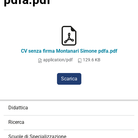
CV senza firma Montanari Simone pdfa.pdf
application/pdf
129.6 KB
Scarica
N
Didattica
a
v
Ricerca
i
g
Scuole di Specializzazione