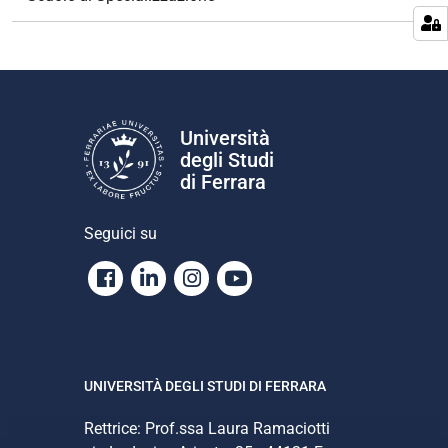
a
z
i
o
n
e
Università
degli Studi
di Ferrara
Seguici su
Facebook
Linkedin
Instagram
Youtube
UNIVERSITÀ DEGLI STUDI DI FERRARA
Rettrice: Prof.ssa Laura Ramaciotti