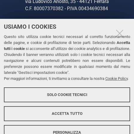
via Ludovico Ariosto, 35 - 44121 Ferrara
C.F. 80007370382 - P.IVA 00434690384
USIAMO I COOKIES
CONTATTI
Questo sito utilizza cookie tecnici necessari al corretto funzionamento
Tel. +39 0532 293111
delle pagine, e cookie di profilazione di terze parti. Selezionando
Accetta
Fax. +39 0532 293031
tutti i cookie
si acconsente all’utilizzo dei cookie analytics e di profilazione.
PEC
Chiudendo il banner verranno utilizzati solo i cookie tecnici necessari alla
navigazione e alcuni contenuti potrebbero non essere disponibili. Le
preferenze possono essere modificate in qualsiasi momento dal menu
LINKS
laterale "Gestisci impostazioni cookie".
Per maggiori informazioni, ti invitiamo a consultare la nostra
Cookie Policy
.
Accessibilità
Dichiarazione di accessibilità
SOLO COOKIE TECNICI
Protezione dati personali
Cookies
ACCETTA TUTTO
PERSONALIZZA