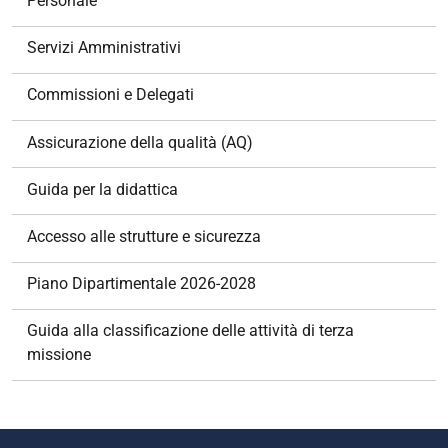
Personale
a
z
Servizi Amministrativi
i
o
Commissioni e Delegati
n
e
Assicurazione della qualità (AQ)
Guida per la didattica
Accesso alle strutture e sicurezza
Piano Dipartimentale 2026-2028
Guida alla classificazione delle attività di terza
missione