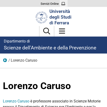
Servizi Online
Cerca
Università
nel
degli Studi
sito
di Ferrara
Dipartimento di
Scienze dell'Ambiente e della Prevenzione
Lorenzo Caruso
Professori di Seconda Fascia
Lorenzo Caruso
Lorenzo Caruso
è professore associato in Scienze Motorie
presso il Dipartimento di Scienze per l’Ambiente e per la