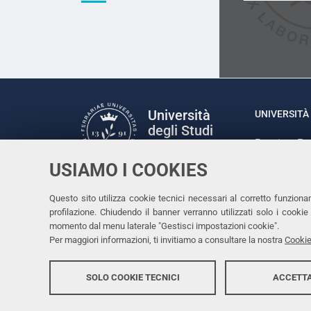
Università
UNIVERSITÀ 
degli Studi
Rettrice: P
di Ferrara
via Ludovic
USIAMO I COOKIES
C.F. 80007
Seguici su
Questo sito utilizza cookie tecnici necessari al corretto funziona
Facebook
Linkedin
Instagram
Youtube
profilazione. Chiudendo il banner verranno utilizzati solo i cook
momento dal menu laterale "Gestisci impostazioni cookie".
Per maggiori informazioni, ti invitiamo a consultare la nostra
Cookie
SOLO COOKIE TECNICI
ACCETTA
Copyright @ 2026, Università di Ferrara