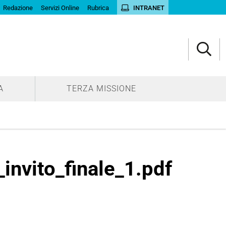
Redazione
Servizi Online
Rubrica
INTRANET
A
TERZA MISSIONE
nvito_finale_1.pdf