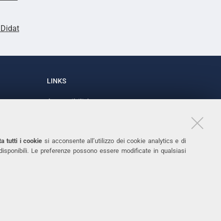
lDidat
LINKS
Accessibilità
1
Dichiarazione di accessibilità
Protezione dati personali
a tutti i cookie
si acconsente all’utilizzo dei cookie analytics e di
Cookies
 disponibili. Le preferenze possono essere modificate in qualsiasi