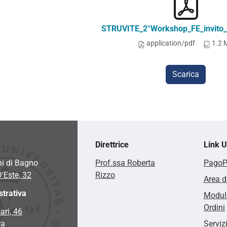
STRUVITE_2°Workshop_FE_invito_f
application/pdf
1.2 
Scarica
Direttrice
Link Ut
hi di Bagno
Prof.ssa Roberta
Pago
D'Este, 32
Rizzo
Area d
trativa
Modulo
Ordini
ari, 46
ra
Serviz