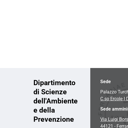
i
o
n
e
Dipartimento
Sede
di Scienze
Palazzo Turc
C.so Ercole I 
dell'Ambiente
e della
Sede amminis
Prevenzione
Via Luigi Bors
44121 - Ferra