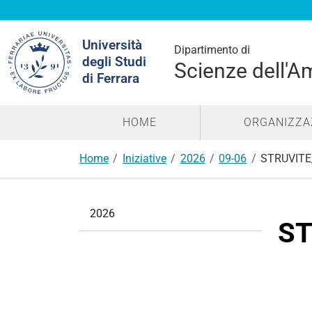
Cerca
Università
nel
Dipartimento di
degli Studi
sito
Scienze dell'A
di Ferrara
HOME
ORGANIZZA
Home
Iniziative
2026
09-06
STRUVITE_
N
2026
a
ST
v
i
g
a
z