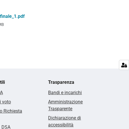
inale_1.pdf
MB
ili
Trasparenza
PA
Bandi e incarichi
i voto
Amministrazione
Trasparente
 Richiesta
Dichiarazione di
accessibilità
i DSA