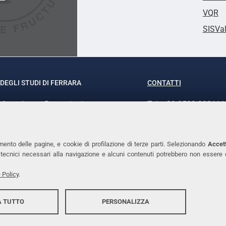
VQR
SISVa
DEGLI STUDI DI FERRARA
CONTATTI
rof.ssa Laura Ramaciotti
Tel. +39 0532 293111
o Ariosto, 35 - 44121 Ferrara
Fax. +39 0532 29303
370382 - P.IVA 00434690384
PEC
mento delle pagine, e cookie di profilazione di terze parti. Selezionando
Accett
ie tecnici necessari alla navigazione e alcuni contenuti potrebbero non essere
 Policy
.
 TUTTO
PERSONALIZZA