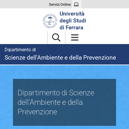
Servizi Online
Cerca
Università
nel
degli Studi
sito
di Ferrara
Dipartimento di
Scienze dell'Ambiente e della Prevenzione
Dipartimento
di
Dipartimento di Scienze
Scienze
dell'Ambiente e della
dell'Ambiente
Prevenzione
e