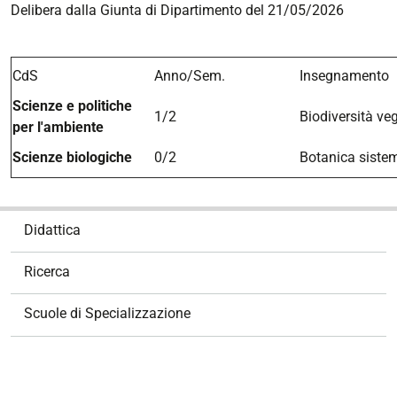
Delibera dalla Giunta di Dipartimento del 21/05/2026
CdS
Anno/Sem.
Insegnamento
Scienze e politiche
1/2
Biodiversità ve
per l'ambiente
Scienze biologiche
0/2
Botanica siste
N
Didattica
a
v
Ricerca
i
g
Scuole di Specializzazione
a
z
i
o