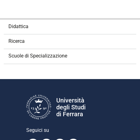
N
Didattica
a
v
Ricerca
i
g
Scuole di Specializzazione
a
z
i
o
n
e
Università
degli Studi
di Ferrara
Seguici su