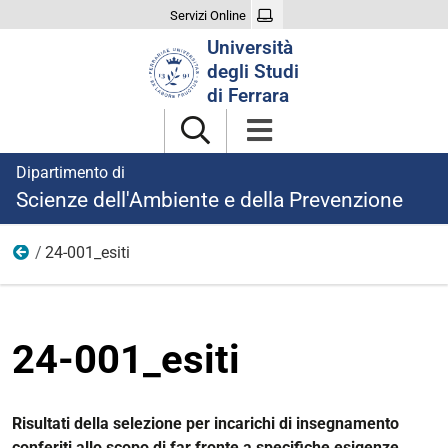
Servizi Online
Cerca
Università
nel
degli Studi
sito
di Ferrara
Dipartimento di
Scienze dell'Ambiente e della Prevenzione
24-001_esiti
2024-25
24-001_esiti
Risultati della selezione per incarichi di insegnamento
conferiti allo scopo di far fronte a specifiche esigenze