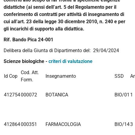
didattiche (ai sensi dell’art. 5 del Regolamento per il
conferimento di contratti per attività di insegnamento di
cui all’art. 23 della legge 30 dicembre 2010, n. 240 e per
gli incarichi di supporto alla didattica.
Rif. Bando Pica 24-001
Delibera della Giunta di Dipartimento del: 29/04/2024
Scienze biologiche -
criteri di valutazione
Cod. Att.
Id Cop
Insegnamento
SSD
A
Form.
412754
000072
BOTANICA
BIO/01
1
412864
000351
FARMACOLOGIA
BIO/14
3