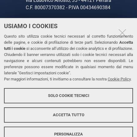
via Ludovico Ariosto, 35 - 44121 Ferrara
C.F. 80007370382 - P.IVA 00434690384
USIAMO I COOKIES
CONTATTI
Questo sito utilizza cookie tecnici necessari al corretto funzionamento
Tel. +39 0532 293111
delle pagine, e cookie di profilazione di terze parti. Selezionando
Accetta
Fax. +39 0532 293031
tutti i cookie
si acconsente all’utilizzo dei cookie analytics e di profilazione.
PEC
Chiudendo il banner verranno utilizzati solo i cookie tecnici necessari alla
navigazione e alcuni contenuti potrebbero non essere disponibili. Le
preferenze possono essere modificate in qualsiasi momento dal menu
LINKS
laterale "Gestisci impostazioni cookie".
Per maggiori informazioni, ti invitiamo a consultare la nostra
Cookie Policy
.
Accessibilità
Dichiarazione di accessibilità
SOLO COOKIE TECNICI
Protezione dati personali
Cookies
ACCETTA TUTTO
PERSONALIZZA