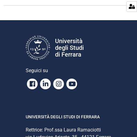
a
z
i
o
n
e
Università
degli Studi
di Ferrara
Seguici su
Facebook
Linkedin
Instagram
Youtube
UNIVERSITÀ DEGLI STUDI DI FERRARA
Rettrice: Prof.ssa Laura Ramaciotti