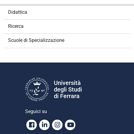
N
Didattica
a
v
Ricerca
i
g
Scuole di Specializzazione
a
z
i
o
n
e
Università
degli Studi
di Ferrara
Seguici su
Facebook
Linkedin
Instagram
Youtube