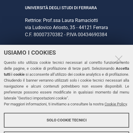
UNIVERSITÀ DEGLI STUDI DI FERRARA
Rettrice: Prof.ssa Laura Ramaciotti
via Ludovico Ariosto, 35 - 44121 Ferrara
C.F. 80007370382 - P.IVA 00434690384
USIAMO I COOKIES
CONTATTI
Questo sito utilizza cookie tecnici necessari al corretto funzionamento
Tel. +39 0532 293111
delle pagine, e cookie di profilazione di terze parti. Selezionando
Accetta
Fax. +39 0532 293031
tutti i cookie
si acconsente all’utilizzo dei cookie analytics e di profilazione.
PEC
Chiudendo il banner verranno utilizzati solo i cookie tecnici necessari alla
navigazione e alcuni contenuti potrebbero non essere disponibili. Le
preferenze possono essere modificate in qualsiasi momento dal menu
LINKS
laterale "Gestisci impostazioni cookie".
Per maggiori informazioni, ti invitiamo a consultare la nostra
Cookie Policy
.
Accessibilità
Dichiarazione di accessibilità
SOLO COOKIE TECNICI
Protezione dati personali