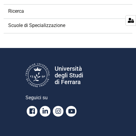
a
v
Ricerca
i
g
Scuole di Specializzazione
a
z
i
o
n
e
Università
degli Studi
di Ferrara
Seguici su
Facebook
Linkedin
Instagram
Youtube