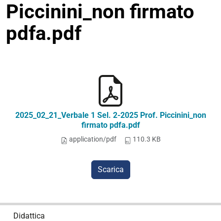
Piccinini_non firmato
pdfa.pdf
2025_02_21_Verbale 1 Sel. 2-2025 Prof. Piccinini_non
firmato pdfa.pdf
application/pdf
110.3 KB
Scarica
N
Didattica