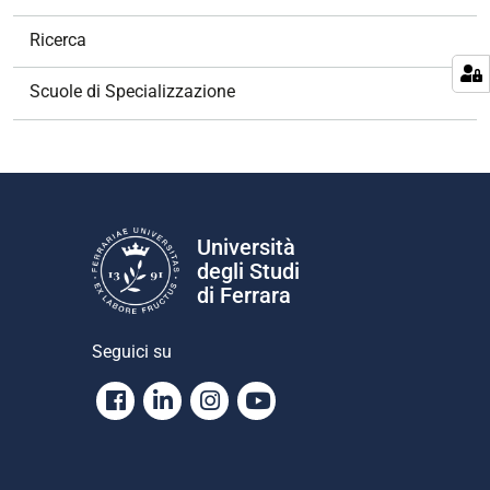
a
v
Ricerca
i
g
Scuole di Specializzazione
a
z
i
o
n
e
Università
degli Studi
di Ferrara
Seguici su
Facebook
Linkedin
Instagram
Youtube