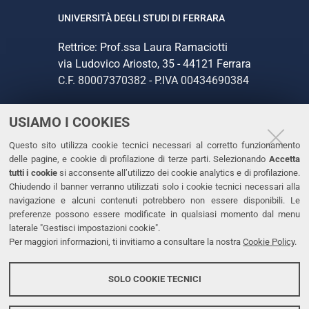
UNIVERSITÀ DEGLI STUDI DI FERRARA
Rettrice: Prof.ssa Laura Ramaciotti
via Ludovico Ariosto, 35 - 44121 Ferrara
C.F. 80007370382 - P.IVA 00434690384
USIAMO I COOKIES
CONTATTI
Questo sito utilizza cookie tecnici necessari al corretto funzionamento
Tel. +39 0532 293111
delle pagine, e cookie di profilazione di terze parti. Selezionando
Accetta
Fax. +39 0532 293031
tutti i cookie
si acconsente all’utilizzo dei cookie analytics e di profilazione.
PEC
Chiudendo il banner verranno utilizzati solo i cookie tecnici necessari alla
navigazione e alcuni contenuti potrebbero non essere disponibili. Le
preferenze possono essere modificate in qualsiasi momento dal menu
LINKS
laterale "Gestisci impostazioni cookie".
Per maggiori informazioni, ti invitiamo a consultare la nostra
Cookie Policy
.
Accessibilità
Dichiarazione di accessibilità
SOLO COOKIE TECNICI
Protezione dati personali