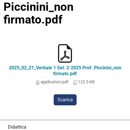
Piccinini_non
firmato.pdf
2025_02_21_Verbale 1 Sel. 2-2025 Prof. Piccinini_non
firmato.pdf
application/pdf
122.5 KB
Scarica
N
Didattica