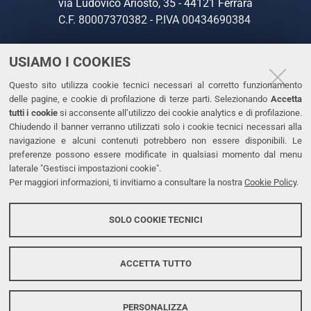
via Ludovico Ariosto, 35 - 44121 Ferrara
C.F. 80007370382 - P.IVA 00434690384
USIAMO I COOKIES
CONTATTI
Questo sito utilizza cookie tecnici necessari al corretto funzionamento
Tel. +39 0532 293111
delle pagine, e cookie di profilazione di terze parti. Selezionando
Accetta
Fax. +39 0532 293031
tutti i cookie
si acconsente all’utilizzo dei cookie analytics e di profilazione.
PEC
Chiudendo il banner verranno utilizzati solo i cookie tecnici necessari alla
navigazione e alcuni contenuti potrebbero non essere disponibili. Le
preferenze possono essere modificate in qualsiasi momento dal menu
LINKS
laterale "Gestisci impostazioni cookie".
Per maggiori informazioni, ti invitiamo a consultare la nostra
Cookie Policy
.
Accessibilità
Dichiarazione di accessibilità
SOLO COOKIE TECNICI
Protezione dati personali
Cookies
ACCETTA TUTTO
PERSONALIZZA