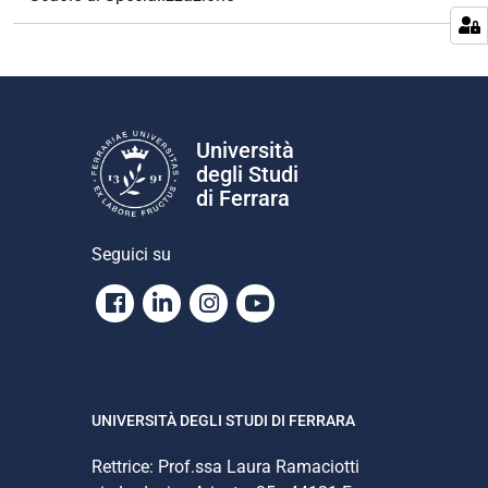
a
z
i
o
n
e
Università
degli Studi
di Ferrara
Seguici su
Facebook
Linkedin
Instagram
Youtube
UNIVERSITÀ DEGLI STUDI DI FERRARA
Rettrice: Prof.ssa Laura Ramaciotti