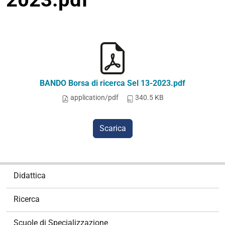
BANDO Borsa di ricerca Sel 13-2023.pdf
application/pdf
340.5 KB
Scarica
N
Didattica
a
v
Ricerca
i
g
Scuole di Specializzazione