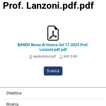
Prof. Lanzoni.pdf.pdf
BANDO Borsa di ricerca Sel 17-2023 Prof.
Lanzoni.pdf.pdf
application/pdf
443.5 KB
Scarica
N
Didattica
a
v
Ricerca