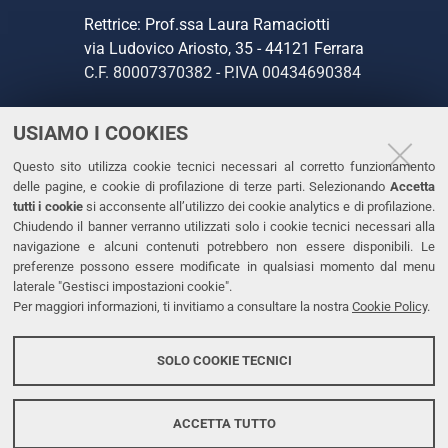
Rettrice: Prof.ssa Laura Ramaciotti
via Ludovico Ariosto, 35 - 44121 Ferrara
C.F. 80007370382 - P.IVA 00434690384
USIAMO I COOKIES
CONTATTI
Questo sito utilizza cookie tecnici necessari al corretto funzionamento
Tel. +39 0532 293111
delle pagine, e cookie di profilazione di terze parti. Selezionando
Accetta
Fax. +39 0532 293031
tutti i cookie
si acconsente all’utilizzo dei cookie analytics e di profilazione.
PEC
Chiudendo il banner verranno utilizzati solo i cookie tecnici necessari alla
navigazione e alcuni contenuti potrebbero non essere disponibili. Le
preferenze possono essere modificate in qualsiasi momento dal menu
LINKS
laterale "Gestisci impostazioni cookie".
Per maggiori informazioni, ti invitiamo a consultare la nostra
Cookie Policy
.
Accessibilità
Dichiarazione di accessibilità
SOLO COOKIE TECNICI
Protezione dati personali
Cookies
ACCETTA TUTTO