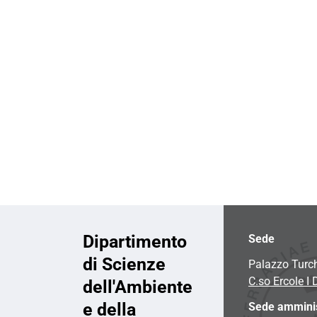
i
o
n
e
Dipartimento
Sede
di Scienze
Palazzo Turc
C.so Ercole I 
dell'Ambiente
e della
Sede amminis