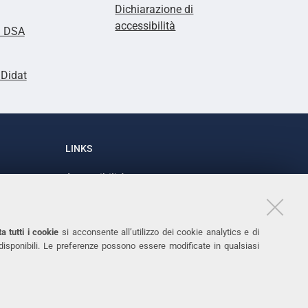
Dichiarazione di
accessibilità
i DSA
lDidat
LINKS
Accessibilità
1
Dichiarazione di accessibilità
Protezione dati personali
a tutti i cookie
si acconsente all’utilizzo dei cookie analytics e di
Cookies
 disponibili. Le preferenze possono essere modificate in qualsiasi