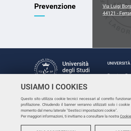
Prevenzione
Via Luigi Bors
44121 - Ferra
Università
UNIVERSITÀ 
degli Studi
Rettrice: P
di Ferrara
via Ludovic
USIAMO I COOKIES
C.F. 80007
Seguici su
Questo sito utilizza cookie tecnici necessari al corretto funziona
Facebook
Linkedin
Instagram
Youtube
profilazione. Chiudendo il banner verranno utilizzati solo i cook
momento dal menu laterale "Gestisci impostazioni cookie".
Per maggiori informazioni, ti invitiamo a consultare la nostra
Cookie