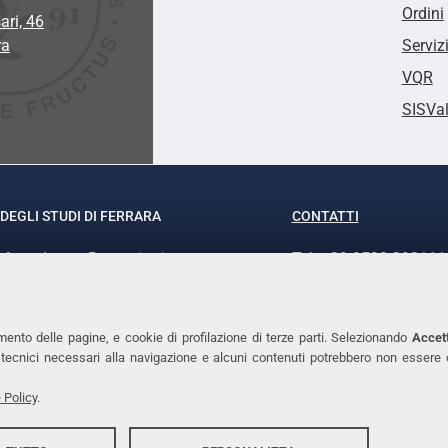
Ordini
ari, 46
ra
Serviz
VQR
SISVa
DEGLI STUDI DI FERRARA
CONTATTI
rof.ssa Laura Ramaciotti
Tel. +39 0532 293111
o Ariosto, 35 - 44121 Ferrara
Fax. +39 0532 29303
370382 - P.IVA 00434690384
PEC
mento delle pagine, e cookie di profilazione di terze parti. Selezionando
Accett
ie tecnici necessari alla navigazione e alcuni contenuti potrebbero non essere
 Policy
.