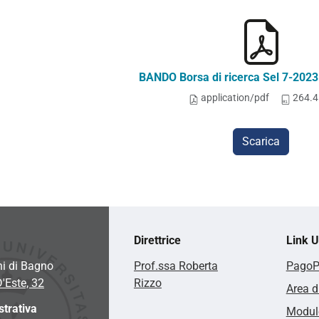
BANDO Borsa di ricerca Sel 7-2023
application/pdf
264.4
Scarica
Direttrice
Link Ut
hi di Bagno
Prof.ssa Roberta
Pago
D'Este, 32
Rizzo
Area d
trativa
Modulo