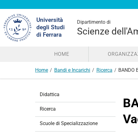
Cerca
Università
nel
Dipartimento di
degli Studi
sito
Scienze dell'A
di Ferrara
HOME
ORGANIZZA
Home
Bandi e Incarichi
Ricerca
BANDO Bo
N
Didattica
a
BA
v
Ricerca
i
Va
g
Scuole di Specializzazione
a
z