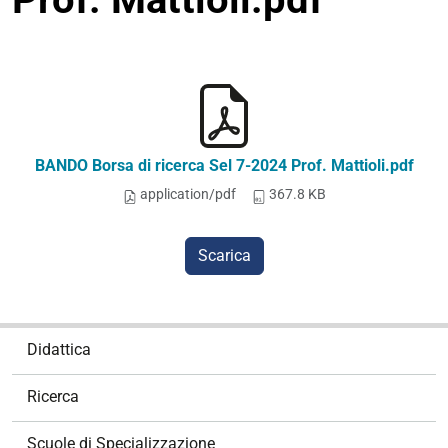
BANDO Borsa di ricerca Sel 7-2024 Prof. Mattioli.pdf
application/pdf
367.8 KB
Scarica
N
Didattica
a
v
Ricerca
i
g
Scuole di Specializzazione