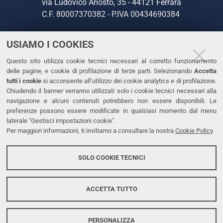
via Ludovico Ariosto, 35 - 44121 Ferrara
C.F. 80007370382 - P.IVA 00434690384
USIAMO I COOKIES
CONTATTI
Questo sito utilizza cookie tecnici necessari al corretto funzionamento
Tel. +39 0532 293111
delle pagine, e cookie di profilazione di terze parti. Selezionando
Accetta
Fax. +39 0532 293031
tutti i cookie
si acconsente all’utilizzo dei cookie analytics e di profilazione.
PEC
Chiudendo il banner verranno utilizzati solo i cookie tecnici necessari alla
navigazione e alcuni contenuti potrebbero non essere disponibili. Le
preferenze possono essere modificate in qualsiasi momento dal menu
LINKS
laterale "Gestisci impostazioni cookie".
Per maggiori informazioni, ti invitiamo a consultare la nostra
Cookie Policy
.
Accessibilità
Dichiarazione di accessibilità
SOLO COOKIE TECNICI
Protezione dati personali
Cookies
ACCETTA TUTTO
PERSONALIZZA