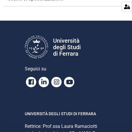
a
z
i
o
n
e
Università
degli Studi
di Ferrara
Seguici su
Facebook
Linkedin
Instagram
Youtube
UNIVERSITÀ DEGLI STUDI DI FERRARA
Rettrice: Prof.ssa Laura Ramaciotti