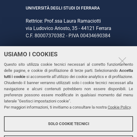
UNIVERSITÀ DEGLI STUDI DI FERRARA
Rettrice: Prof.ssa Laura Ramaciotti
via Ludovico Ariosto, 35 - 44121 Ferrara
C.F. 80007370382 - P.IVA 00434690384
USIAMO I COOKIES
CONTATTI
Questo sito utilizza cookie tecnici necessari al corretto funzionamento
Tel. +39 0532 293111
delle pagine, e cookie di profilazione di terze parti. Selezionando
Accetta
Fax. +39 0532 293031
tutti i cookie
si acconsente all’utilizzo dei cookie analytics e di profilazione.
PEC
Chiudendo il banner verranno utilizzati solo i cookie tecnici necessari alla
navigazione e alcuni contenuti potrebbero non essere disponibili. Le
preferenze possono essere modificate in qualsiasi momento dal menu
LINKS
laterale "Gestisci impostazioni cookie".
Per maggiori informazioni, ti invitiamo a consultare la nostra
Cookie Policy
.
Accessibilità
Dichiarazione di accessibilità
SOLO COOKIE TECNICI
Protezione dati personali