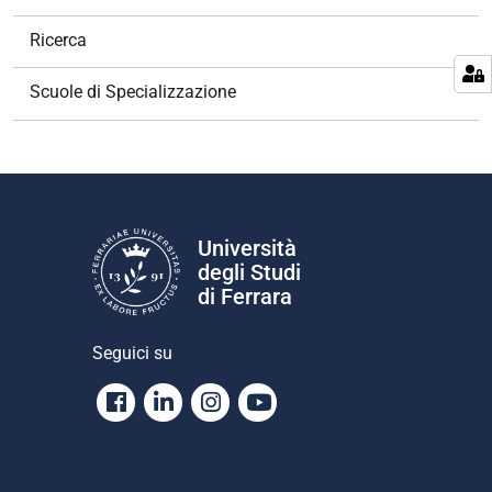
a
v
Ricerca
i
g
Scuole di Specializzazione
a
z
i
o
n
e
Università
degli Studi
di Ferrara
Seguici su
Facebook
Linkedin
Instagram
Youtube