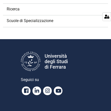
a
v
Ricerca
i
g
Scuole di Specializzazione
a
z
i
o
n
e
Università
degli Studi
di Ferrara
Seguici su
Facebook
Linkedin
Instagram
Youtube