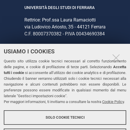
UNIVERSITÀ DEGLI STUDI DI FERRARA
Rettrice: Prof.ssa Laura Ramaciotti
via Ludovico Ariosto, 35 - 44121 Ferrara
C.F. 80007370382 - P.IVA 00434690384
USIAMO I COOKIES
CONTATTI
Questo sito utilizza cookie tecnici necessari al corretto funzionamento
Tel. +39 0532 293111
delle pagine, e cookie di profilazione di terze parti. Selezionando
Accetta
Fax. +39 0532 293031
tutti i cookie
si acconsente all’utilizzo dei cookie analytics e di profilazione.
PEC
Chiudendo il banner verranno utilizzati solo i cookie tecnici necessari alla
navigazione e alcuni contenuti potrebbero non essere disponibili. Le
preferenze possono essere modificate in qualsiasi momento dal menu
LINKS
laterale "Gestisci impostazioni cookie".
Per maggiori informazioni, ti invitiamo a consultare la nostra
Cookie Policy
.
Accessibilità
Dichiarazione di accessibilità
SOLO COOKIE TECNICI
Protezione dati personali