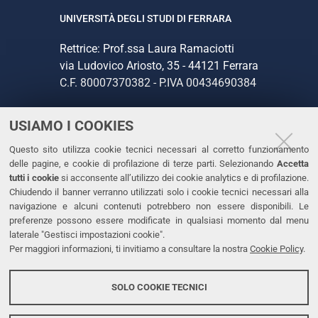
UNIVERSITÀ DEGLI STUDI DI FERRARA
Rettrice: Prof.ssa Laura Ramaciotti
via Ludovico Ariosto, 35 - 44121 Ferrara
C.F. 80007370382 - P.IVA 00434690384
USIAMO I COOKIES
CONTATTI
Questo sito utilizza cookie tecnici necessari al corretto funzionamento
Tel. +39 0532 293111
delle pagine, e cookie di profilazione di terze parti. Selezionando
Accetta
Fax. +39 0532 293031
tutti i cookie
si acconsente all’utilizzo dei cookie analytics e di profilazione.
PEC
Chiudendo il banner verranno utilizzati solo i cookie tecnici necessari alla
navigazione e alcuni contenuti potrebbero non essere disponibili. Le
preferenze possono essere modificate in qualsiasi momento dal menu
LINKS
laterale "Gestisci impostazioni cookie".
Per maggiori informazioni, ti invitiamo a consultare la nostra
Cookie Policy
.
Accessibilità
Dichiarazione di accessibilità
SOLO COOKIE TECNICI
Protezione dati personali