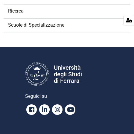
a
v
Ricerca
i
g
Scuole di Specializzazione
a
z
i
o
n
e
Università
degli Studi
di Ferrara
Seguici su
Facebook
Linkedin
Instagram
Youtube