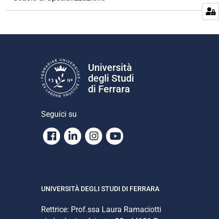
a
z
i
o
n
e
Università
degli Studi
di Ferrara
Seguici su
Facebook
Linkedin
Instagram
Youtube
UNIVERSITÀ DEGLI STUDI DI FERRARA
Rettrice: Prof.ssa Laura Ramaciotti