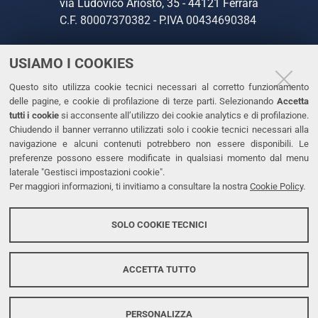
via Ludovico Ariosto, 35 - 44121 Ferrara
C.F. 80007370382 - P.IVA 00434690384
USIAMO I COOKIES
CONTATTI
Questo sito utilizza cookie tecnici necessari al corretto funzionamento
Tel. +39 0532 293111
delle pagine, e cookie di profilazione di terze parti. Selezionando
Accetta
Fax. +39 0532 293031
tutti i cookie
si acconsente all’utilizzo dei cookie analytics e di profilazione.
PEC
Chiudendo il banner verranno utilizzati solo i cookie tecnici necessari alla
navigazione e alcuni contenuti potrebbero non essere disponibili. Le
preferenze possono essere modificate in qualsiasi momento dal menu
LINKS
laterale "Gestisci impostazioni cookie".
Per maggiori informazioni, ti invitiamo a consultare la nostra
Cookie Policy
.
Accessibilità
Dichiarazione di accessibilità
SOLO COOKIE TECNICI
Protezione dati personali
Cookies
ACCETTA TUTTO
PERSONALIZZA