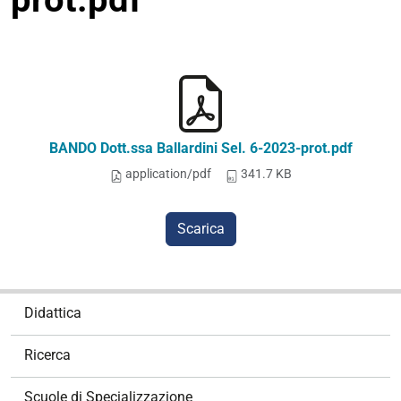
BANDO Dott.ssa Ballardini Sel. 6-2023-prot.pdf
application/pdf
341.7 KB
Scarica
N
Didattica
a
v
Ricerca
i
g
Scuole di Specializzazione