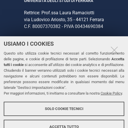
UNIVERSITÀ DEGLI STUDI DI FERRARA
Rettrice: Prof.ssa Laura Ramaciotti
via Ludovico Ariosto, 35 - 44121 Ferrara
C.F. 80007370382 - P.IVA 00434690384
USIAMO I COOKIES
CONTATTI
Questo sito utilizza cookie tecnici necessari al corretto funzionamento
Tel. +39 0532 293111
delle pagine, e cookie di profilazione di terze parti. Selezionando
Accetta
Fax. +39 0532 293031
tutti i cookie
si acconsente all’utilizzo dei cookie analytics e di profilazione.
PEC
Chiudendo il banner verranno utilizzati solo i cookie tecnici necessari alla
navigazione e alcuni contenuti potrebbero non essere disponibili. Le
preferenze possono essere modificate in qualsiasi momento dal menu
LINKS
laterale "Gestisci impostazioni cookie".
Per maggiori informazioni, ti invitiamo a consultare la nostra
Cookie Policy
.
Accessibilità
Dichiarazione di accessibilità
SOLO COOKIE TECNICI
Protezione dati personali
Cookies
ACCETTA TUTTO