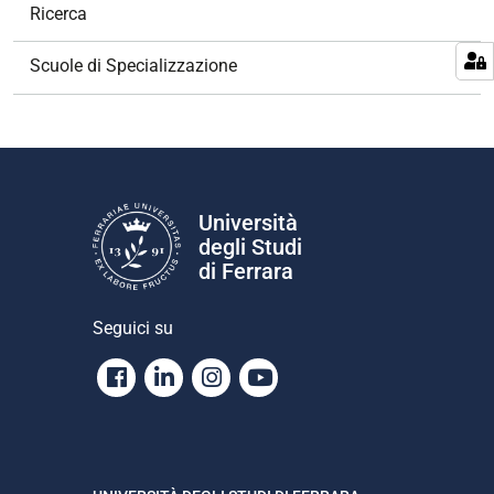
v
Ricerca
i
g
Scuole di Specializzazione
a
z
i
o
n
e
Università
degli Studi
di Ferrara
Seguici su
Facebook
Linkedin
Instagram
Youtube