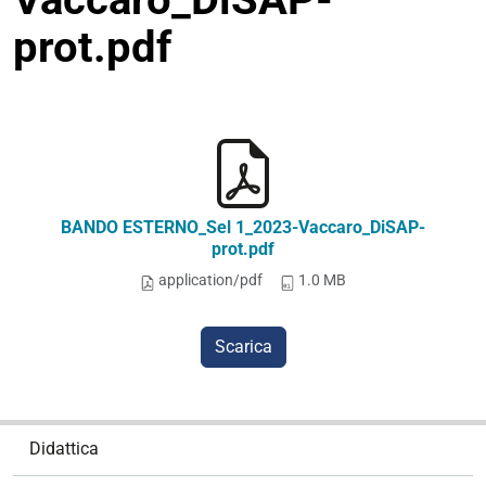
prot.pdf
BANDO ESTERNO_Sel 1_2023-Vaccaro_DiSAP-
prot.pdf
application/pdf
1.0 MB
Scarica
N
Didattica
a