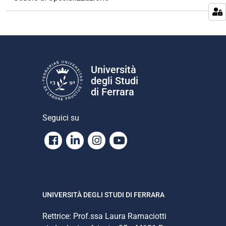
a
z
i
o
n
e
Università
degli Studi
di Ferrara
Seguici su
Facebook
Linkedin
Instagram
Youtube
UNIVERSITÀ DEGLI STUDI DI FERRARA
Rettrice: Prof.ssa Laura Ramaciotti