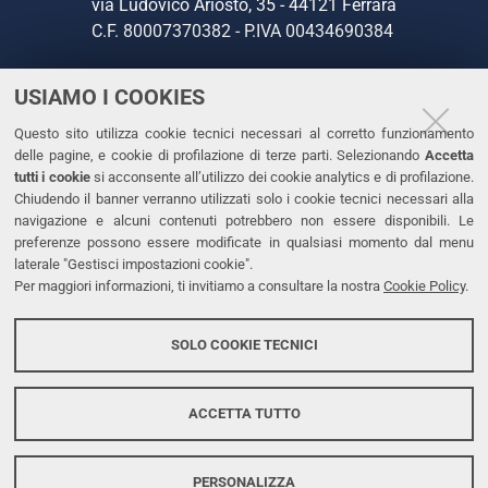
via Ludovico Ariosto, 35 - 44121 Ferrara
C.F. 80007370382 - P.IVA 00434690384
USIAMO I COOKIES
CONTATTI
Questo sito utilizza cookie tecnici necessari al corretto funzionamento
Tel. +39 0532 293111
delle pagine, e cookie di profilazione di terze parti. Selezionando
Accetta
Fax. +39 0532 293031
tutti i cookie
si acconsente all’utilizzo dei cookie analytics e di profilazione.
PEC
Chiudendo il banner verranno utilizzati solo i cookie tecnici necessari alla
navigazione e alcuni contenuti potrebbero non essere disponibili. Le
preferenze possono essere modificate in qualsiasi momento dal menu
LINKS
laterale "Gestisci impostazioni cookie".
Per maggiori informazioni, ti invitiamo a consultare la nostra
Cookie Policy
.
Accessibilità
Dichiarazione di accessibilità
SOLO COOKIE TECNICI
Protezione dati personali
Cookies
ACCETTA TUTTO
PERSONALIZZA