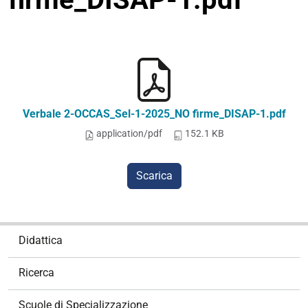
Verbale 2-OCCAS_Sel-1-2025_NO firme_DISAP-1.pdf
application/pdf
152.1 KB
Scarica
N
Didattica
a
v
Ricerca
i
g
Scuole di Specializzazione