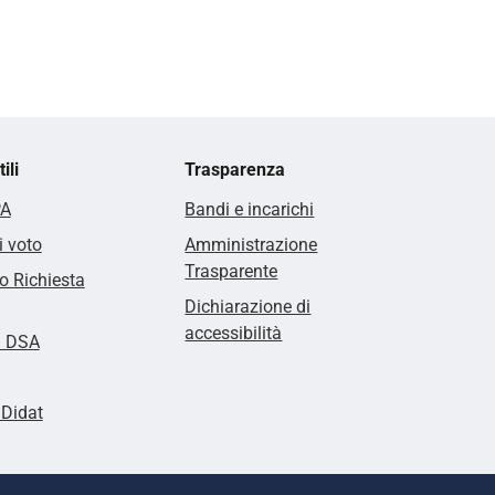
ili
Trasparenza
PA
Bandi e incarichi
i voto
Amministrazione
Trasparente
 Richiesta
Dichiarazione di
accessibilità
i DSA
lDidat