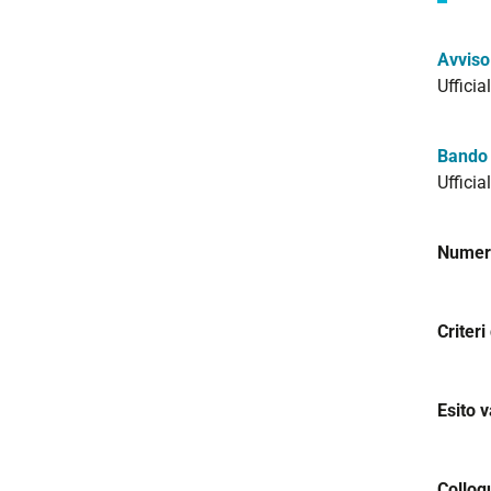
i
o
Avviso
n
Uffici
e
Bando 
Uffici
Numero
Criteri
Esito v
Colloq