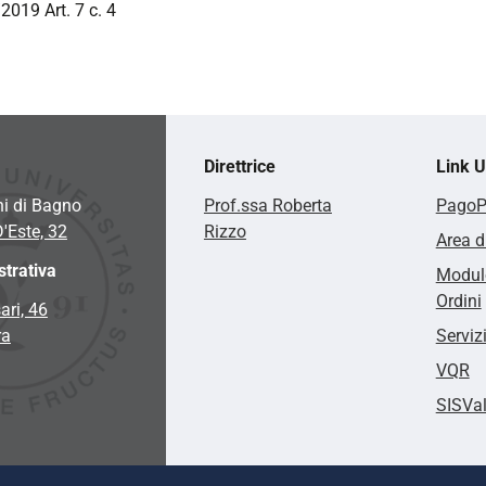
2019 Art. 7 c. 4
Direttrice
Link Ut
hi di Bagno
Prof.ssa Roberta
Pago
D'Este, 32
Rizzo
Area d
trativa
Modulo
Ordini
ari, 46
ra
Serviz
VQR
SISVa