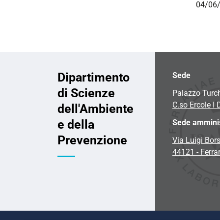
04/06/
Dipartimento
Sede
di Scienze
Palazzo Turc
C.so Ercole I 
dell'Ambiente
e della
Sede amminis
Prevenzione
Via Luigi Bors
44121 - Ferra