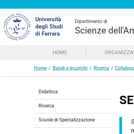
Cerca
Università
nel
Dipartimento di
degli Studi
sito
Scienze dell'A
di Ferrara
HOME
ORGANIZZA
Home
Bandi e Incarichi
Ricerca
Collabor
N
Didattica
a
SE
v
Ricerca
i
g
Scuole di Specializzazione
S
a
n
z