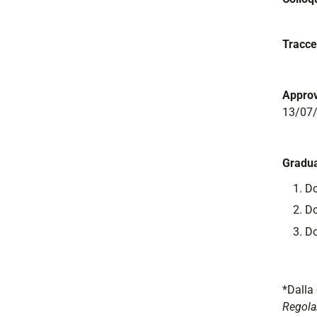
Tracce
Approv
13/07
Gradua
Do
Do
Do
*Dalla 
Regola