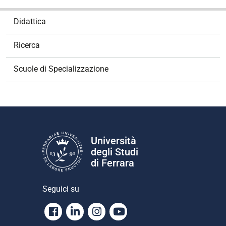
N
Didattica
a
v
Ricerca
i
g
Scuole di Specializzazione
a
z
i
o
n
e
Università
degli Studi
di Ferrara
Seguici su
Facebook
Linkedin
Instagram
Youtube