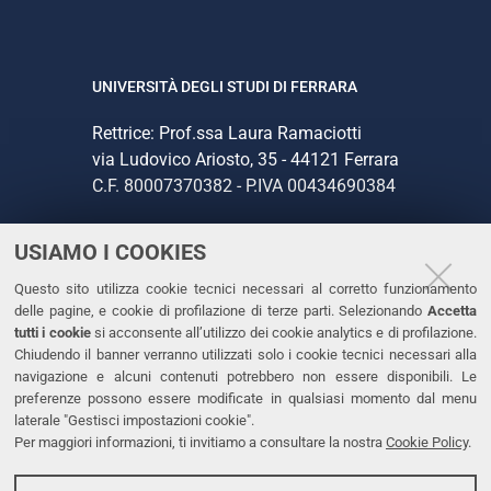
UNIVERSITÀ DEGLI STUDI DI FERRARA
Rettrice: Prof.ssa Laura Ramaciotti
via Ludovico Ariosto, 35 - 44121 Ferrara
C.F. 80007370382 - P.IVA 00434690384
USIAMO I COOKIES
CONTATTI
Questo sito utilizza cookie tecnici necessari al corretto funzionamento
Tel. +39 0532 293111
delle pagine, e cookie di profilazione di terze parti. Selezionando
Accetta
Fax. +39 0532 293031
tutti i cookie
si acconsente all’utilizzo dei cookie analytics e di profilazione.
PEC
Chiudendo il banner verranno utilizzati solo i cookie tecnici necessari alla
navigazione e alcuni contenuti potrebbero non essere disponibili. Le
preferenze possono essere modificate in qualsiasi momento dal menu
LINKS
laterale "Gestisci impostazioni cookie".
Per maggiori informazioni, ti invitiamo a consultare la nostra
Cookie Policy
.
Accessibilità