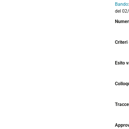
Bando
i
del 02
o
n
Numero
e
Criteri
Esito v
Colloq
Tracce
Approv