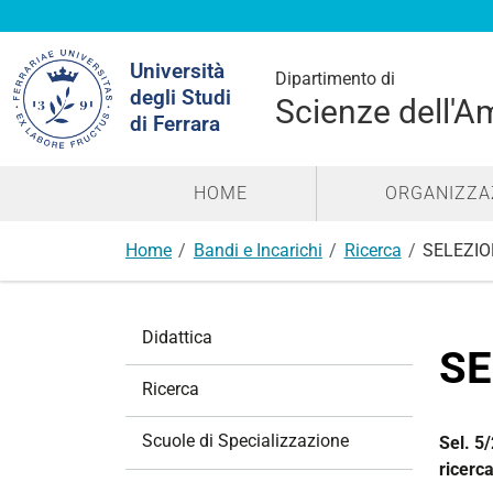
Cerca
Università
nel
Dipartimento di
degli Studi
sito
Scienze dell'A
di Ferrara
HOME
ORGANIZZA
Home
Bandi e Incarichi
Ricerca
SELEZIO
N
Didattica
a
SE
v
Ricerca
i
g
Scuole di Specializzazione
Sel. 5/
a
ricerc
z