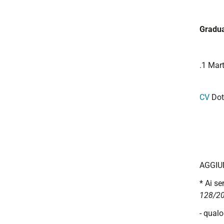
Gradua
.1 Mart
CV
Dot
AGGIU
* Ai se
128/20
- qualo