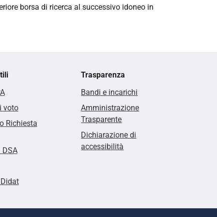
teriore borsa di ricerca al successivo idoneo in
ili
Trasparenza
PA
Bandi e incarichi
i voto
Amministrazione
Trasparente
 Richiesta
Dichiarazione di
accessibilità
i DSA
lDidat