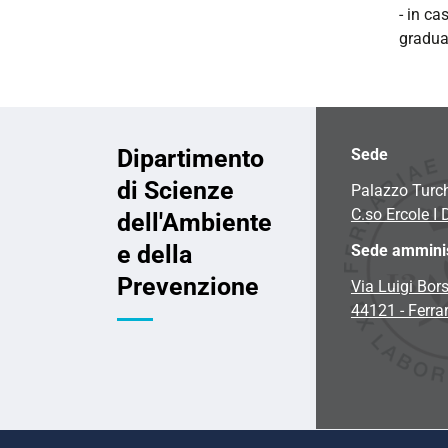
- in ca
graduat
Dipartimento
Sede
di Scienze
Palazzo Turc
C.so Ercole I 
dell'Ambiente
e della
Sede amminis
Prevenzione
Via Luigi Bors
44121 - Ferra