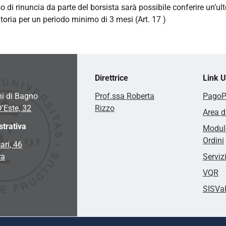
so di rinuncia da parte del borsista sarà possibile conferire un’ul
oria per un periodo minimo di 3 mesi (Art. 17 )
Direttrice
Link Ut
hi di Bagno
Prof.ssa Roberta
Pago
D'Este, 32
Rizzo
Area d
trativa
Modulo
Ordini
ari, 46
ra
Serviz
VQR
SISVa