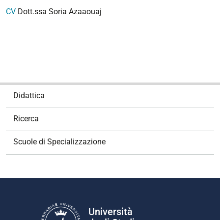
CV
Dott.ssa Soria Azaaouaj
N
Didattica
a
v
Ricerca
i
g
Scuole di Specializzazione
a
z
i
o
n
e
Università