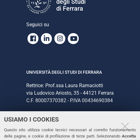
degli Studi
di Ferrara
Seguici su
Facebook
Linkedin
Instagram
Youtube
UNIVERSITÀ DEGLI STUDI DI FERRARA
Rettrice: Prof.ssa Laura Ramaciotti
via Ludovico Ariosto, 35 - 44121 Ferrara
C.F. 80007370382 - P.IVA 00434690384
USIAMO I COOKIES
CONTATTI
Questo sito utilizza cookie tecnici necessari al corretto funzionamento
Tel. +39 0532 293111
delle pagine, e cookie di profilazione di terze parti. Selezionando
Accetta
Fax. +39 0532 293031