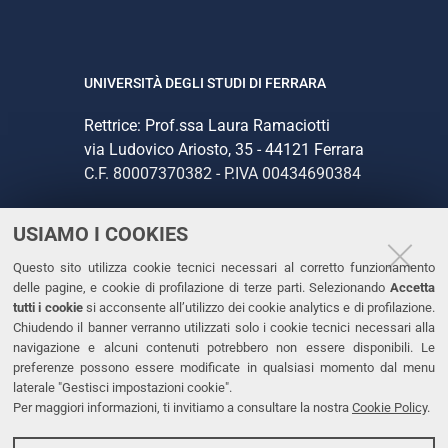
UNIVERSITÀ DEGLI STUDI DI FERRARA
Rettrice: Prof.ssa Laura Ramaciotti
via Ludovico Ariosto, 35 - 44121 Ferrara
C.F. 80007370382 - P.IVA 00434690384
USIAMO I COOKIES
CONTATTI
Questo sito utilizza cookie tecnici necessari al corretto funzionamento
Tel. +39 0532 293111
delle pagine, e cookie di profilazione di terze parti. Selezionando
Accetta
Fax. +39 0532 293031
tutti i cookie
si acconsente all’utilizzo dei cookie analytics e di profilazione.
PEC
Chiudendo il banner verranno utilizzati solo i cookie tecnici necessari alla
navigazione e alcuni contenuti potrebbero non essere disponibili. Le
preferenze possono essere modificate in qualsiasi momento dal menu
LINKS
laterale "Gestisci impostazioni cookie".
Per maggiori informazioni, ti invitiamo a consultare la nostra
Cookie Policy
.
Accessibilità