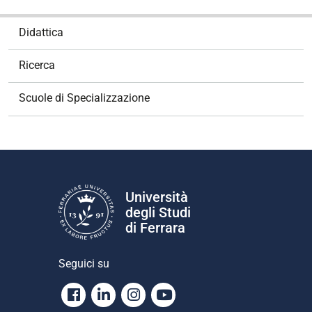
N
Didattica
a
v
Ricerca
i
g
Scuole di Specializzazione
a
z
i
o
n
e
Università
degli Studi
di Ferrara
Seguici su
Facebook
Linkedin
Instagram
Youtube