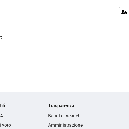
25
ili
Trasparenza
PA
Bandi e incarichi
i voto
Amministrazione