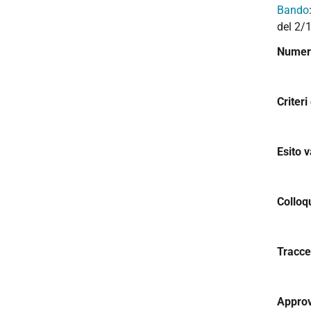
Bando
i
del 2/
o
n
Numero
e
Criteri
Esito v
Colloq
Tracce
Approv