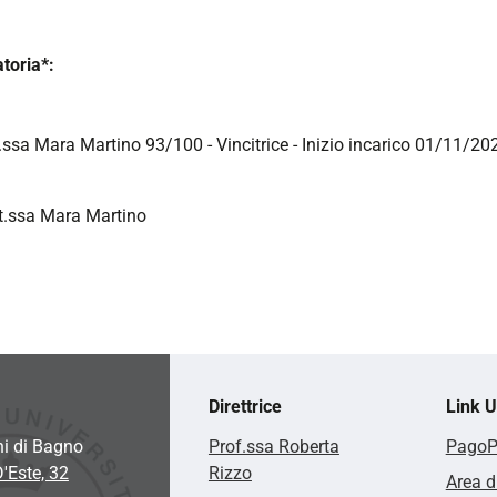
toria*:
.ssa Mara Martino 93/100 - Vincitrice - Inizio incarico 01/11/20
t.ssa Mara Martino
Direttrice
Link Ut
hi di Bagno
Prof.ssa Roberta
Pago
D'Este, 32
Rizzo
Area d