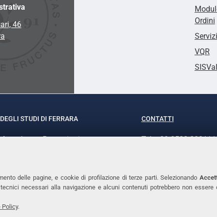
trativa
Modulo
Ordini
ari, 46
ra
Serviz
VQR
SISVa
DEGLI STUDI DI FERRARA
CONTATTI
rof.ssa Laura Ramaciotti
Tel. +39 0532 293111
o Ariosto, 35 - 44121 Ferrara
Fax. +39 0532 29303
370382 - P.IVA 00434690384
PEC
mento delle pagine, e cookie di profilazione di terze parti. Selezionando
Accett
ie tecnici necessari alla navigazione e alcuni contenuti potrebbero non essere
 Policy
.