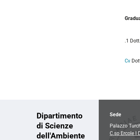
Gradua
.1 Dott
Cv
Dot
Dipartimento
Sede
di Scienze
Palazzo Turc
C.so Ercole I 
dell'Ambiente