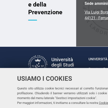
e della
Sede amminis
Prevenzione
Via Luigi Bors
44121 - Ferra
Università
UNIVERSITÀ 
degli Studi
Rettrice: P
di Ferrara
via Ludovic
USIAMO I COOKIES
C.F. 80007
Seguici su
Questo sito utilizza cookie tecnici necessari al corretto funziona
Facebook
Linkedin
Instagram
Youtube
profilazione. Chiudendo il banner verranno utilizzati solo i cook
momento dal menu laterale "Gestisci impostazioni cookie".
Per maggiori informazioni, ti invitiamo a consultare la nostra
Cookie