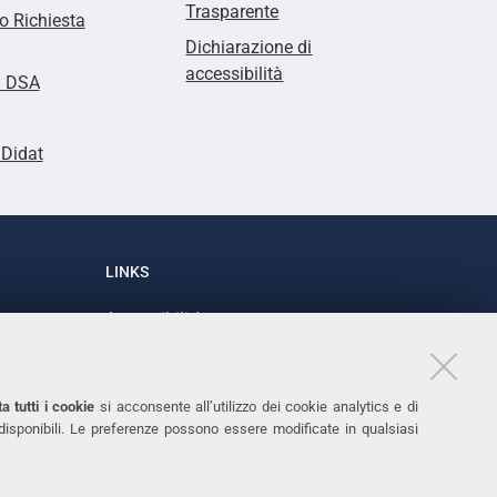
Trasparente
 Richiesta
Dichiarazione di
accessibilità
i DSA
lDidat
LINKS
Accessibilità
1
Dichiarazione di accessibilità
Protezione dati personali
a tutti i cookie
si acconsente all’utilizzo dei cookie analytics e di
Cookies
 disponibili. Le preferenze possono essere modificate in qualsiasi