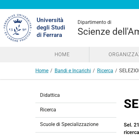
Cerca
Università
nel
Dipartimento di
degli Studi
sito
Scienze dell'A
di Ferrara
HOME
ORGANIZZA
Home
Bandi e Incarichi
Ricerca
SELEZIO
N
Didattica
a
SE
v
Ricerca
i
g
Scuole di Specializzazione
Sel. 21
a
ricerc
z