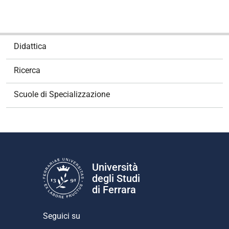
N
Didattica
a
v
Ricerca
i
g
Scuole di Specializzazione
a
z
i
o
n
e
Università
degli Studi
di Ferrara
Seguici su