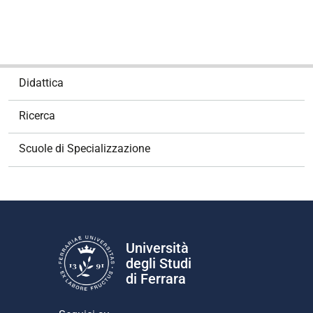
N
Didattica
a
v
Ricerca
i
g
Scuole di Specializzazione
a
z
i
o
n
e
Università
degli Studi
di Ferrara