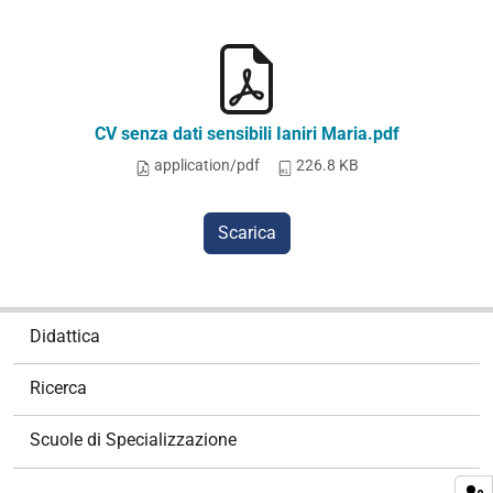
CV senza dati sensibili Ianiri Maria.pdf
application/pdf
226.8 KB
Scarica
N
Didattica
a
v
Ricerca
i
g
Scuole di Specializzazione
a
z