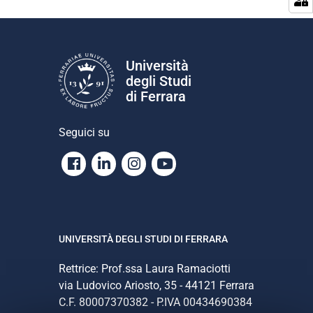
i
o
n
e
Università
degli Studi
di Ferrara
Seguici su
Facebook
Linkedin
Instagram
Youtube
UNIVERSITÀ DEGLI STUDI DI FERRARA
Rettrice: Prof.ssa Laura Ramaciotti
via Ludovico Ariosto, 35 - 44121 Ferrara
C.F. 80007370382 - P.IVA 00434690384