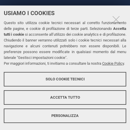
USIAMO I COOKIES
CONTATTI
Questo sito utilizza cookie tecnici necessari al corretto funzionamento
Tel. +39 0532 293111
delle pagine, e cookie di profilazione di terze parti. Selezionando
Accetta
Fax. +39 0532 293031
tutti i cookie
si acconsente all’utilizzo dei cookie analytics e di profilazione.
PEC
Chiudendo il banner verranno utilizzati solo i cookie tecnici necessari alla
navigazione e alcuni contenuti potrebbero non essere disponibili. Le
preferenze possono essere modificate in qualsiasi momento dal menu
LINKS
laterale "Gestisci impostazioni cookie".
Per maggiori informazioni, ti invitiamo a consultare la nostra
Cookie Policy
.
Accessibilità
Dichiarazione di accessibilità
SOLO COOKIE TECNICI
Protezione dati personali
Cookies
ACCETTA TUTTO
PERSONALIZZA
Copyright @ 2026, Università di Ferrara