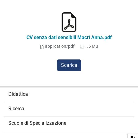
CV senza dati sensibili Macrì Anna.pdf
application/pdf
1.6 MB
Scarica
N
Didattica
a
v
Ricerca
i
g
Scuole di Specializzazione
a
z