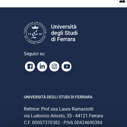
i
o
n
e
Università
degli Studi
di Ferrara
Seguici su
Facebook
Linkedin
Instagram
Youtube
UNIVERSITÀ DEGLI STUDI DI FERRARA
Rettrice: Prof.ssa Laura Ramaciotti
via Ludovico Ariosto, 35 - 44121 Ferrara
C.F. 80007370382 - P.IVA 00434690384