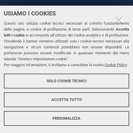
USIAMO I COOKIES
CONTATTI
Questo sito utilizza cookie tecnici necessari al corretto funzionamento
Tel. +39 0532 293111
delle pagine, e cookie di profilazione di terze parti. Selezionando
Accetta
Fax. +39 0532 293031
tutti i cookie
si acconsente all’utilizzo dei cookie analytics e di profilazione.
PEC
Chiudendo il banner verranno utilizzati solo i cookie tecnici necessari alla
navigazione e alcuni contenuti potrebbero non essere disponibili. Le
preferenze possono essere modificate in qualsiasi momento dal menu
LINKS
laterale "Gestisci impostazioni cookie".
Per maggiori informazioni, ti invitiamo a consultare la nostra
Cookie Policy
.
Accessibilità
Dichiarazione di accessibilità
SOLO COOKIE TECNICI
Protezione dati personali
Cookies
ACCETTA TUTTO
PERSONALIZZA
Copyright @ 2026, Università di Ferrara