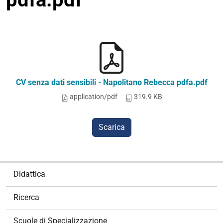
CV senza dati sensibili - Napolitano Rebecca pdfa.pdf
application/pdf
319.9 KB
Scarica
N
Didattica
a
v
Ricerca
i
g
Scuole di Specializzazione