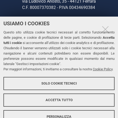
via Ludovico Ariosto, 35 - 44121 Ferrara
C.F. 80007370382 - P.IVA 00434690384
USIAMO I COOKIES
CONTATTI
Questo sito utilizza cookie tecnici necessari al corretto funzionamento
Tel. +39 0532 293111
delle pagine, e cookie di profilazione di terze parti. Selezionando
Accetta
Fax. +39 0532 293031
tutti i cookie
si acconsente all’utilizzo dei cookie analytics e di profilazione.
PEC
Chiudendo il banner verranno utilizzati solo i cookie tecnici necessari alla
navigazione e alcuni contenuti potrebbero non essere disponibili. Le
preferenze possono essere modificate in qualsiasi momento dal menu
LINKS
laterale "Gestisci impostazioni cookie".
Per maggiori informazioni, ti invitiamo a consultare la nostra
Cookie Policy
.
Accessibilità
Dichiarazione di accessibilità
SOLO COOKIE TECNICI
Protezione dati personali
Cookies
ACCETTA TUTTO
PERSONALIZZA