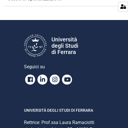
a
z
i
o
n
e
Università
degli Studi
di Ferrara
Seguici su
Facebook
Linkedin
Instagram
Youtube
UNIVERSITÀ DEGLI STUDI DI FERRARA
Rettrice: Prof.ssa Laura Ramaciotti