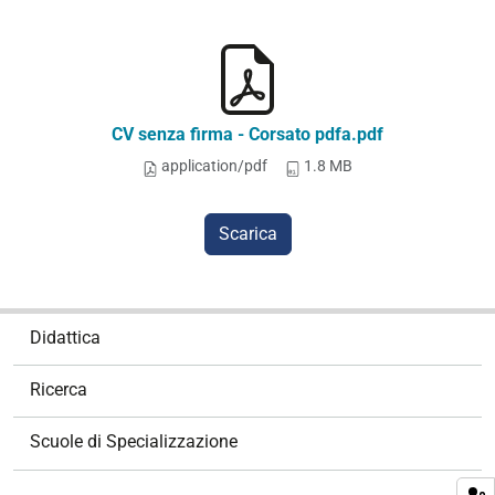
CV senza firma - Corsato pdfa.pdf
application/pdf
1.8 MB
Scarica
N
Didattica
a
v
Ricerca
i
g
Scuole di Specializzazione
a
z