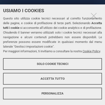
USIAMO I COOKIES
CONTATTI
Questo sito utilizza cookie tecnici necessari al corretto funzionamento
Tel. +39 0532 293111
delle pagine, e cookie di profilazione di terze parti. Selezionando
Accetta
Fax. +39 0532 293031
tutti i cookie
si acconsente all’utilizzo dei cookie analytics e di profilazione.
PEC
Chiudendo il banner verranno utilizzati solo i cookie tecnici necessari alla
navigazione e alcuni contenuti potrebbero non essere disponibili. Le
preferenze possono essere modificate in qualsiasi momento dal menu
LINKS
laterale "Gestisci impostazioni cookie".
Per maggiori informazioni, ti invitiamo a consultare la nostra
Cookie Policy
.
Accessibilità
Dichiarazione di accessibilità
SOLO COOKIE TECNICI
Protezione dati personali
Cookies
ACCETTA TUTTO
PERSONALIZZA
Copyright @ 2026, Università di Ferrara