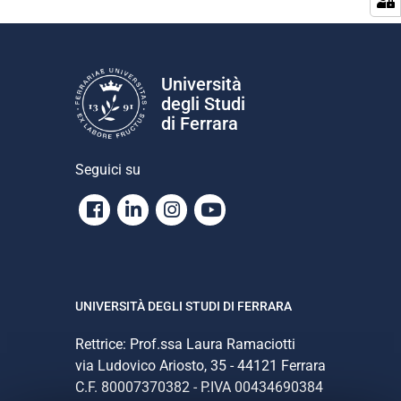
i
o
n
e
Università
degli Studi
di Ferrara
Seguici su
Facebook
Linkedin
Instagram
Youtube
UNIVERSITÀ DEGLI STUDI DI FERRARA
Rettrice: Prof.ssa Laura Ramaciotti
via Ludovico Ariosto, 35 - 44121 Ferrara
C.F. 80007370382 - P.IVA 00434690384