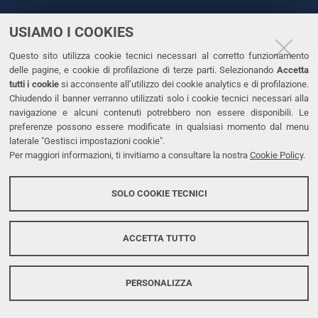
USIAMO I COOKIES
CONTATTI
Questo sito utilizza cookie tecnici necessari al corretto funzionamento
Tel. +39 0532 293111
delle pagine, e cookie di profilazione di terze parti. Selezionando
Accetta
Fax. +39 0532 293031
tutti i cookie
si acconsente all’utilizzo dei cookie analytics e di profilazione.
PEC
Chiudendo il banner verranno utilizzati solo i cookie tecnici necessari alla
navigazione e alcuni contenuti potrebbero non essere disponibili. Le
preferenze possono essere modificate in qualsiasi momento dal menu
LINKS
laterale "Gestisci impostazioni cookie".
Per maggiori informazioni, ti invitiamo a consultare la nostra
Cookie Policy
.
Accessibilità
Dichiarazione di accessibilità
SOLO COOKIE TECNICI
Protezione dati personali
Cookies
ACCETTA TUTTO
PERSONALIZZA
Copyright @ 2026, Università di Ferrara