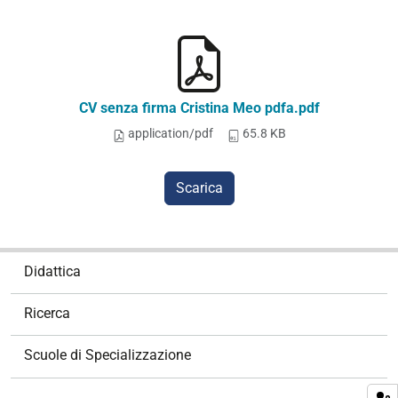
CV senza firma Cristina Meo pdfa.pdf
application/pdf
65.8 KB
Scarica
N
Didattica
a
v
Ricerca
i
g
Scuole di Specializzazione
a
z