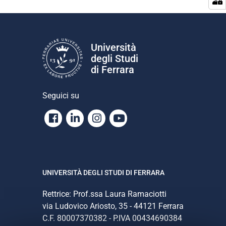
i
o
n
e
Università
degli Studi
di Ferrara
Seguici su
Facebook
Linkedin
Instagram
Youtube
UNIVERSITÀ DEGLI STUDI DI FERRARA
Rettrice: Prof.ssa Laura Ramaciotti
via Ludovico Ariosto, 35 - 44121 Ferrara
C.F. 80007370382 - P.IVA 00434690384