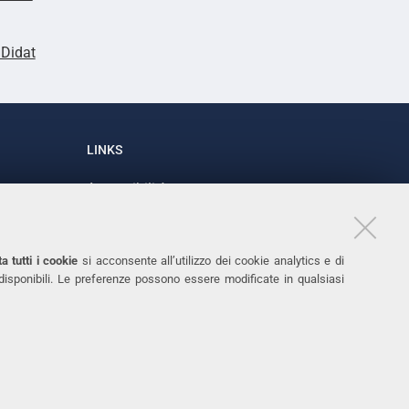
lDidat
LINKS
Accessibilità
1
Dichiarazione di accessibilità
Protezione dati personali
a tutti i cookie
si acconsente all’utilizzo dei cookie analytics e di
Cookies
 disponibili. Le preferenze possono essere modificate in qualsiasi