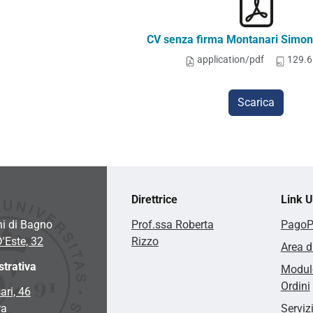
CV senza firma Montanari Simon
application/pdf
129.6
Scarica
Direttrice
Link Ut
hi di Bagno
Prof.ssa Roberta
Pago
D'Este, 32
Rizzo
Area d
trativa
Modulo
Ordini
ari, 46
ra
Serviz