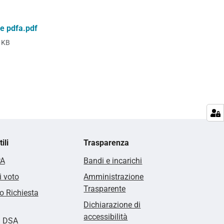
e pdfa.pdf
 KB
ili
Trasparenza
PA
Bandi e incarichi
i voto
Amministrazione
Trasparente
 Richiesta
Dichiarazione di
accessibilità
i DSA