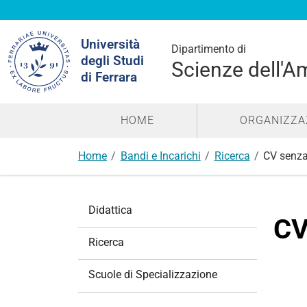
Cerca
Università
nel
Dipartimento di
degli Studi
sito
Scienze dell'A
di Ferrara
HOME
ORGANIZZA
Home
Bandi e Incarichi
Ricerca
CV senza
N
Didattica
a
CV
v
Ricerca
i
g
Scuole di Specializzazione
a
z