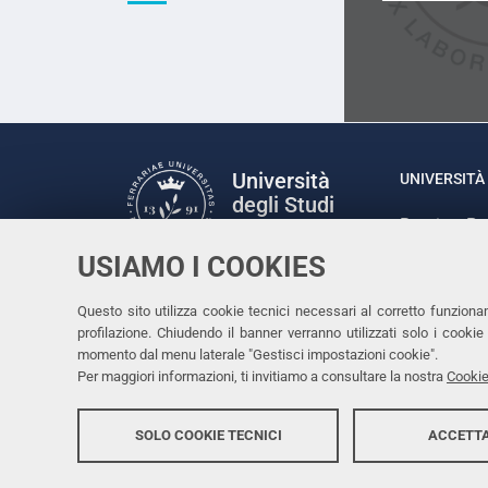
Università
UNIVERSITÀ 
degli Studi
Rettrice: P
di Ferrara
via Ludovic
USIAMO I COOKIES
C.F. 80007
Seguici su
Questo sito utilizza cookie tecnici necessari al corretto funziona
Facebook
Linkedin
Instagram
Youtube
profilazione. Chiudendo il banner verranno utilizzati solo i cook
momento dal menu laterale "Gestisci impostazioni cookie".
Per maggiori informazioni, ti invitiamo a consultare la nostra
Cookie
SOLO COOKIE TECNICI
ACCETTA
Copyright @ 2026, Università di Ferrara