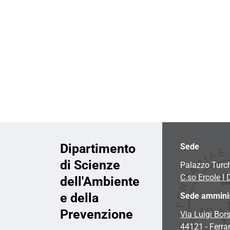
i
o
n
e
Dipartimento
Sede
di Scienze
Palazzo Turc
C.so Ercole I 
dell'Ambiente
e della
Sede amminis
Prevenzione
Via Luigi Bors
44121 - Ferra