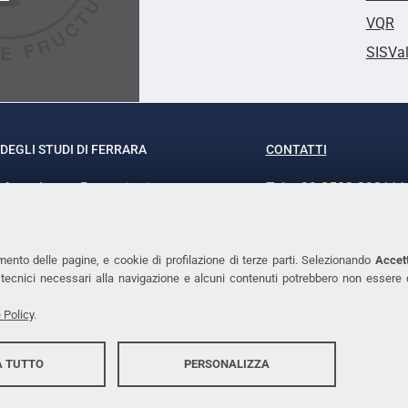
VQR
SISVa
DEGLI STUDI DI FERRARA
CONTATTI
rof.ssa Laura Ramaciotti
Tel. +39 0532 293111
o Ariosto, 35 - 44121 Ferrara
Fax. +39 0532 29303
370382 - P.IVA 00434690384
PEC
mento delle pagine, e cookie di profilazione di terze parti. Selezionando
Accett
ie tecnici necessari alla navigazione e alcuni contenuti potrebbero non essere
 Policy
.
 TUTTO
PERSONALIZZA