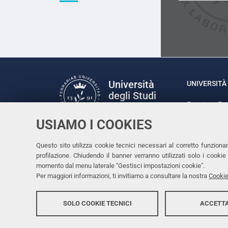
Università
UNIVERSITÀ 
degli Studi
Rettrice: P
di Ferrara
via Ludovic
USIAMO I COOKIES
C.F. 80007
Seguici su
Questo sito utilizza cookie tecnici necessari al corretto funziona
Facebook
Linkedin
Instagram
Youtube
profilazione. Chiudendo il banner verranno utilizzati solo i cook
momento dal menu laterale "Gestisci impostazioni cookie".
Per maggiori informazioni, ti invitiamo a consultare la nostra
Cookie
SOLO COOKIE TECNICI
ACCETTA
Copyright @ 2026, Università di Ferrara