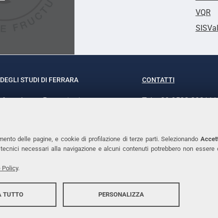
VQR
SISVa
DEGLI STUDI DI FERRARA
CONTATTI
rof.ssa Laura Ramaciotti
Tel. +39 0532 293111
o Ariosto, 35 - 44121 Ferrara
Fax. +39 0532 29303
370382 - P.IVA 00434690384
PEC
mento delle pagine, e cookie di profilazione di terze parti. Selezionando
Accett
ie tecnici necessari alla navigazione e alcuni contenuti potrebbero non essere
 Policy
.
 TUTTO
PERSONALIZZA