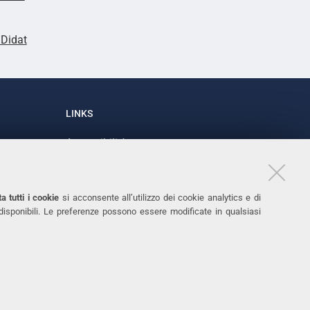
lDidat
LINKS
Accessibilità
1
Dichiarazione di accessibilità
Protezione dati personali
a tutti i cookie
si acconsente all’utilizzo dei cookie analytics e di
Cookies
 disponibili. Le preferenze possono essere modificate in qualsiasi