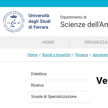
Cerca
Università
nel
Dipartimento di
degli Studi
sito
Scienze dell'A
di Ferrara
HOME
ORGANIZZA
Home
Bandi e Incarichi
Ricerca
documen
N
Didattica
a
Ve
v
Ricerca
i
g
Scuole di Specializzazione
a
z