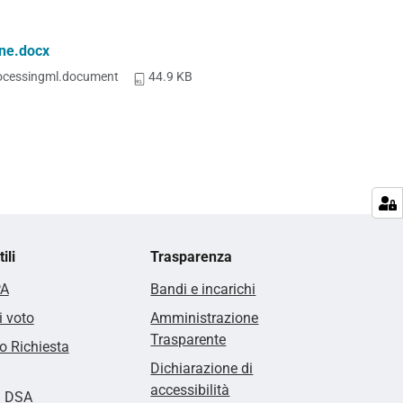
one.docx
ocessingml.document
44.9 KB
ili
Trasparenza
PA
Bandi e incarichi
i voto
Amministrazione
Trasparente
 Richiesta
Dichiarazione di
accessibilità
i DSA