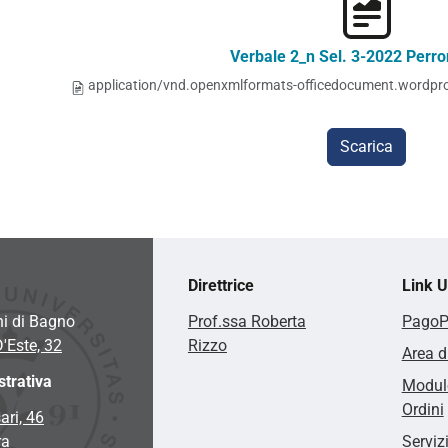
Verbale 2_n Sel. 3-2022 Perr
application/vnd.openxmlformats-officedocument.wordpr
Scarica
Direttrice
Link Ut
hi di Bagno
Prof.ssa Roberta
Pago
D'Este, 32
Rizzo
Area d
trativa
Modulo
Ordini
ari, 46
ra
Serviz