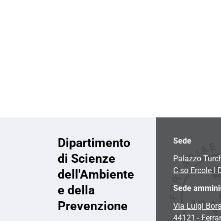
i
o
n
e
Dipartimento
Sede
di Scienze
Palazzo Turc
C.so Ercole I 
dell'Ambiente
e della
Sede amminis
Prevenzione
Via Luigi Bors
44121 - Ferra