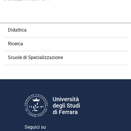
N
Didattica
a
v
Ricerca
i
g
Scuole di Specializzazione
a
z
i
o
n
e
Università
degli Studi
di Ferrara
Seguici su