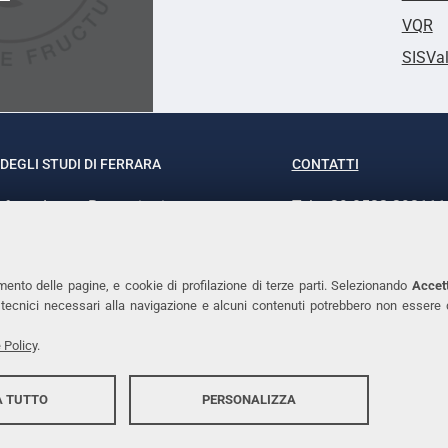
VQR
SISVa
DEGLI STUDI DI FERRARA
CONTATTI
rof.ssa Laura Ramaciotti
Tel. +39 0532 293111
o Ariosto, 35 - 44121 Ferrara
Fax. +39 0532 29303
370382 - P.IVA 00434690384
PEC
mento delle pagine, e cookie di profilazione di terze parti. Selezionando
Accett
ie tecnici necessari alla navigazione e alcuni contenuti potrebbero non essere
 Policy
.
 TUTTO
PERSONALIZZA