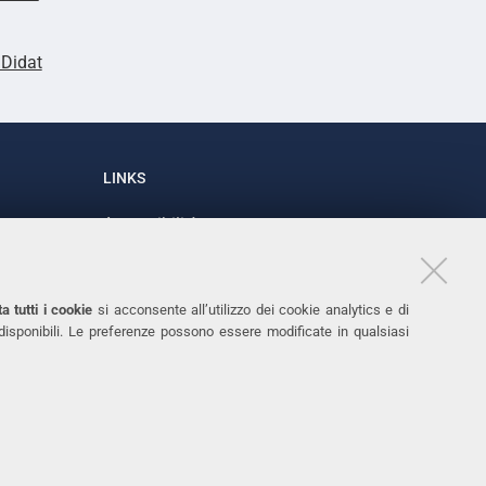
lDidat
LINKS
Accessibilità
1
Dichiarazione di accessibilità
Protezione dati personali
a tutti i cookie
si acconsente all’utilizzo dei cookie analytics e di
Cookies
 disponibili. Le preferenze possono essere modificate in qualsiasi