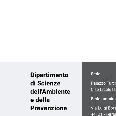
i
o
n
e
Dipartimento
Sede
di Scienze
Palazzo Turc
C.so Ercole I 
dell'Ambiente
e della
Sede amminis
Prevenzione
Via Luigi Bors
44121 - Ferra