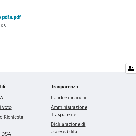
o pdfa.pdf
 KB
ili
Trasparenza
PA
Bandi e incarichi
i voto
Amministrazione
Trasparente
 Richiesta
Dichiarazione di
accessibilità
i DSA