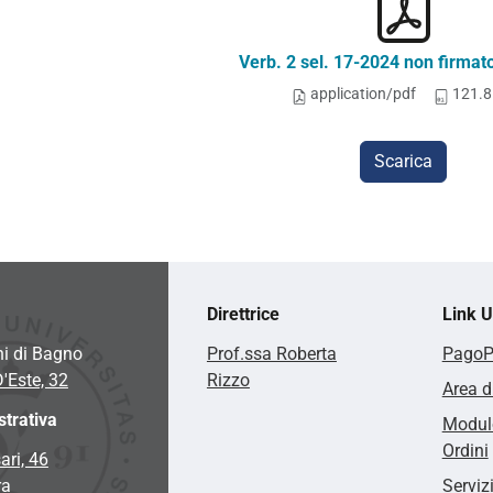
Verb. 2 sel. 17-2024 non firmat
application/pdf
121.8
Scarica
Direttrice
Link Ut
hi di Bagno
Prof.ssa Roberta
Pago
D'Este, 32
Rizzo
Area d
trativa
Modulo
Ordini
ari, 46
ra
Serviz