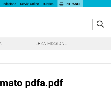
Redazione
Servizi Online
Rubrica
INTRANET
A
TERZA MISSIONE
rmato pdfa.pdf