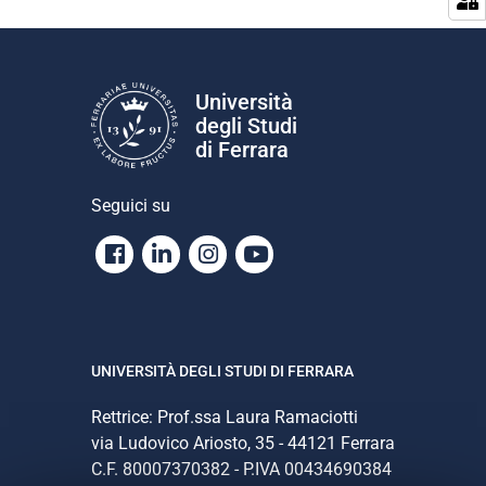
i
o
n
e
Università
degli Studi
di Ferrara
Seguici su
Facebook
Linkedin
Instagram
Youtube
UNIVERSITÀ DEGLI STUDI DI FERRARA
Rettrice: Prof.ssa Laura Ramaciotti
via Ludovico Ariosto, 35 - 44121 Ferrara
C.F. 80007370382 - P.IVA 00434690384