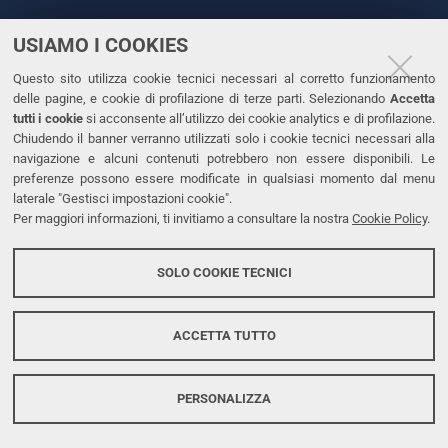
USIAMO I COOKIES
CONTATTI
Questo sito utilizza cookie tecnici necessari al corretto funzionamento
Tel. +39 0532 293111
delle pagine, e cookie di profilazione di terze parti. Selezionando
Accetta
Fax. +39 0532 293031
tutti i cookie
si acconsente all’utilizzo dei cookie analytics e di profilazione.
PEC
Chiudendo il banner verranno utilizzati solo i cookie tecnici necessari alla
navigazione e alcuni contenuti potrebbero non essere disponibili. Le
preferenze possono essere modificate in qualsiasi momento dal menu
LINKS
laterale "Gestisci impostazioni cookie".
Per maggiori informazioni, ti invitiamo a consultare la nostra
Cookie Policy
.
Accessibilità
Dichiarazione di accessibilità
SOLO COOKIE TECNICI
Protezione dati personali
Cookies
ACCETTA TUTTO
PERSONALIZZA
Copyright @ 2026, Università di Ferrara