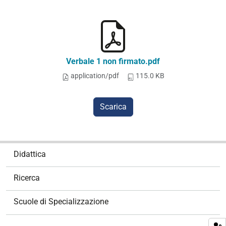
Verbale 1 non firmato.pdf
application/pdf
115.0 KB
Scarica
N
Didattica
a
v
Ricerca
i
g
Scuole di Specializzazione
a
z