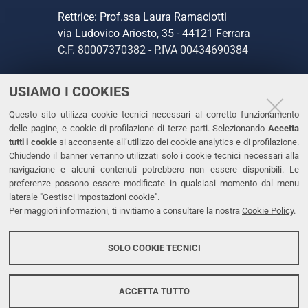
Rettrice: Prof.ssa Laura Ramaciotti
via Ludovico Ariosto, 35 - 44121 Ferrara
C.F. 80007370382 - P.IVA 00434690384
USIAMO I COOKIES
CONTATTI
Questo sito utilizza cookie tecnici necessari al corretto funzionamento
Tel. +39 0532 293111
delle pagine, e cookie di profilazione di terze parti. Selezionando
Accetta
Fax. +39 0532 293031
tutti i cookie
si acconsente all’utilizzo dei cookie analytics e di profilazione.
PEC
Chiudendo il banner verranno utilizzati solo i cookie tecnici necessari alla
navigazione e alcuni contenuti potrebbero non essere disponibili. Le
preferenze possono essere modificate in qualsiasi momento dal menu
LINKS
laterale "Gestisci impostazioni cookie".
Per maggiori informazioni, ti invitiamo a consultare la nostra
Cookie Policy
.
Accessibilità
Dichiarazione di accessibilità
SOLO COOKIE TECNICI
Protezione dati personali
Cookies
ACCETTA TUTTO