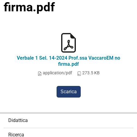
firma.pdf
Verbale 1 Sel. 14-2024 Prof.ssa VaccaroEM no
firma.pdf
application/pdf
273.5 KB
Scarica
N
Didattica
a
v
Ricerca