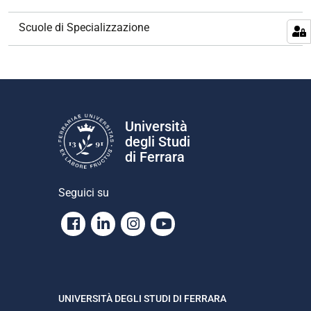
i
g
Scuole di Specializzazione
a
z
i
o
n
e
Università
degli Studi
di Ferrara
Seguici su
Facebook
Linkedin
Instagram
Youtube
UNIVERSITÀ DEGLI STUDI DI FERRARA