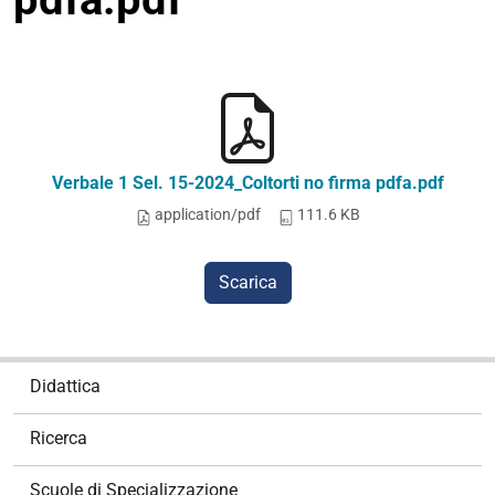
Verbale 1 Sel. 15-2024_Coltorti no firma pdfa.pdf
application/pdf
111.6 KB
Scarica
N
Didattica
a
v
Ricerca
i
g
Scuole di Specializzazione