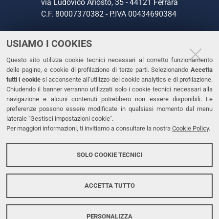
via Ludovico Ariosto, 35 - 44121 Ferrara
C.F. 80007370382 - P.IVA 00434690384
USIAMO I COOKIES
CONTATTI
Questo sito utilizza cookie tecnici necessari al corretto funzionamento
Tel. +39 0532 293111
delle pagine, e cookie di profilazione di terze parti. Selezionando
Accetta
Fax. +39 0532 293031
tutti i cookie
si acconsente all’utilizzo dei cookie analytics e di profilazione.
PEC
Chiudendo il banner verranno utilizzati solo i cookie tecnici necessari alla
navigazione e alcuni contenuti potrebbero non essere disponibili. Le
preferenze possono essere modificate in qualsiasi momento dal menu
LINKS
laterale "Gestisci impostazioni cookie".
Per maggiori informazioni, ti invitiamo a consultare la nostra
Cookie Policy
.
Accessibilità
Dichiarazione di accessibilità
SOLO COOKIE TECNICI
Protezione dati personali
Cookies
ACCETTA TUTTO
PERSONALIZZA