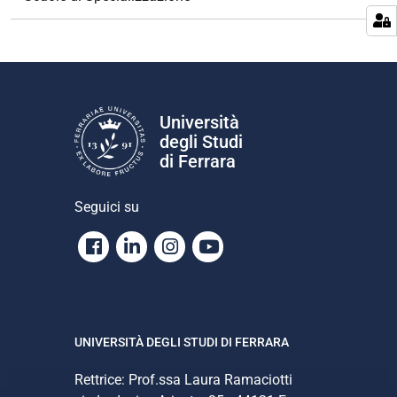
a
z
i
o
n
e
Università
degli Studi
di Ferrara
Seguici su
Facebook
Linkedin
Instagram
Youtube
UNIVERSITÀ DEGLI STUDI DI FERRARA
Rettrice: Prof.ssa Laura Ramaciotti