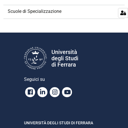
i
g
Scuole di Specializzazione
a
z
i
o
n
e
Università
degli Studi
di Ferrara
Seguici su
Facebook
Linkedin
Instagram
Youtube
UNIVERSITÀ DEGLI STUDI DI FERRARA