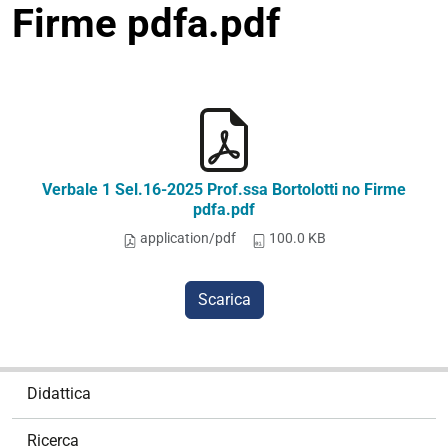
Firme pdfa.pdf
Verbale 1 Sel.16-2025 Prof.ssa Bortolotti no Firme
pdfa.pdf
application/pdf
100.0 KB
Scarica
N
Didattica
a
v
Ricerca