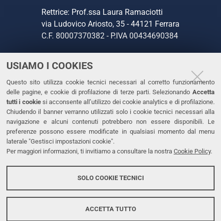
Rettrice: Prof.ssa Laura Ramaciotti
via Ludovico Ariosto, 35 - 44121 Ferrara
C.F. 80007370382 - P.IVA 00434690384
USIAMO I COOKIES
CONTATTI
Questo sito utilizza cookie tecnici necessari al corretto funzionamento
Tel. +39 0532 293111
delle pagine, e cookie di profilazione di terze parti. Selezionando
Accetta
Fax. +39 0532 293031
tutti i cookie
si acconsente all’utilizzo dei cookie analytics e di profilazione.
PEC
Chiudendo il banner verranno utilizzati solo i cookie tecnici necessari alla
navigazione e alcuni contenuti potrebbero non essere disponibili. Le
preferenze possono essere modificate in qualsiasi momento dal menu
LINKS
laterale "Gestisci impostazioni cookie".
Per maggiori informazioni, ti invitiamo a consultare la nostra
Cookie Policy
.
Accessibilità
Dichiarazione di accessibilità
SOLO COOKIE TECNICI
Protezione dati personali
Cookies
ACCETTA TUTTO