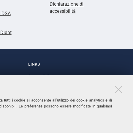
Dichiarazione di
accessibilità
i DSA
lDidat
LINKS
Accessibilità
1
Dichiarazione di accessibilità
Protezione dati personali
a tutti i cookie
si acconsente all’utilizzo dei cookie analytics e di
Cookies
 disponibili. Le preferenze possono essere modificate in qualsiasi