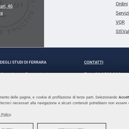
Ordini
ari, 46
ra
Serviz
VQR
SISVa
DEGLI STUDI DI FERRARA
CONTATTI
rof.ssa Laura Ramaciotti
Tel. +39 0532 293111
o Ariosto, 35 - 44121 Ferrara
Fax. +39 0532 29303
370382 - P.IVA 00434690384
PEC
mento delle pagine, e cookie di profilazione di terze parti. Selezionando
Accett
ie tecnici necessari alla navigazione e alcuni contenuti potrebbero non essere
 Policy
.