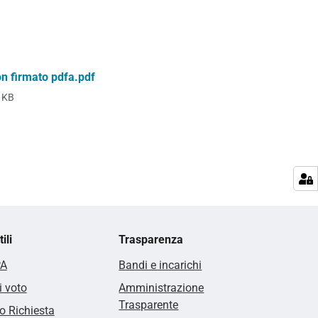
on firmato pdfa.pdf
 KB
ili
Trasparenza
PA
Bandi e incarichi
i voto
Amministrazione
Trasparente
 Richiesta