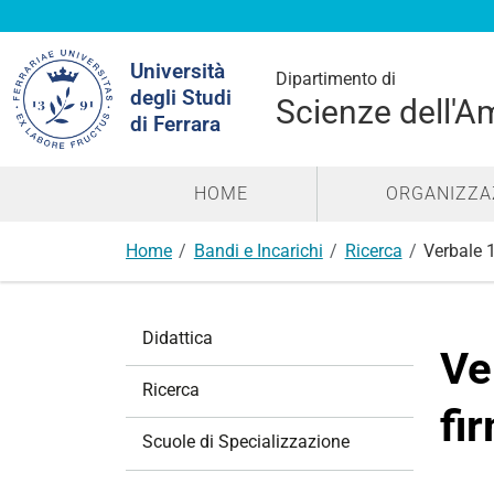
Cerca
Università
nel
Dipartimento di
degli Studi
sito
Scienze dell'A
di Ferrara
HOME
ORGANIZZA
Home
Bandi e Incarichi
Ricerca
Verbale 
N
Didattica
a
Ve
v
Ricerca
i
fi
g
Scuole di Specializzazione
a
z