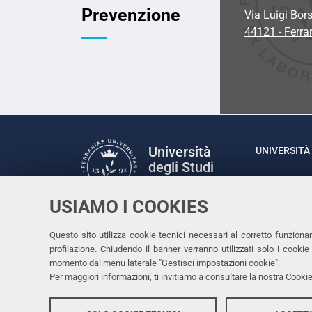
Prevenzione
Via Luigi Bors
44121 - Ferra
Università
UNIVERSITÀ 
degli Studi
Rettrice: P
di Ferrara
via Ludovic
USIAMO I COOKIES
C.F. 80007
Seguici su
Questo sito utilizza cookie tecnici necessari al corretto funziona
Facebook
Linkedin
Instagram
Youtube
profilazione. Chiudendo il banner verranno utilizzati solo i cook
momento dal menu laterale "Gestisci impostazioni cookie".
Per maggiori informazioni, ti invitiamo a consultare la nostra
Cookie