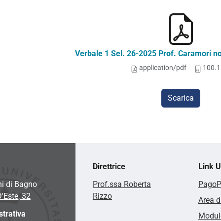
Verbale 1 Sel. 26-2025 Prof. Caramori n
application/pdf
100.1
Scarica
Direttrice
Link Ut
hi di Bagno
Prof.ssa Roberta
Pago
D'Este, 32
Rizzo
Area d
trativa
Modulo