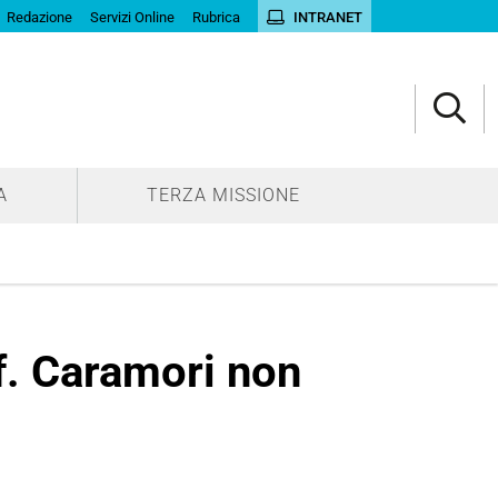
Redazione
Servizi Online
Rubrica
INTRANET
A
TERZA MISSIONE
f. Caramori non