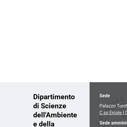
i
o
n
e
Dipartimento
Sede
di Scienze
Palazzo Turc
C.so Ercole I 
dell'Ambiente
e della
Sede amminis