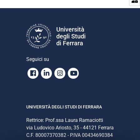
i
o
n
e
Università
degli Studi
di Ferrara
Seguici su
Facebook
Linkedin
Instagram
Youtube
UNIVERSITÀ DEGLI STUDI DI FERRARA
Rettrice: Prof.ssa Laura Ramaciotti
via Ludovico Ariosto, 35 - 44121 Ferrara
C.F. 80007370382 - P.IVA 00434690384