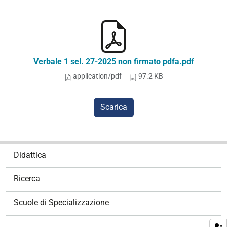
Verbale 1 sel. 27-2025 non firmato pdfa.pdf
application/pdf
97.2 KB
Scarica
N
Didattica
a
v
Ricerca
i
g
Scuole di Specializzazione
a
z