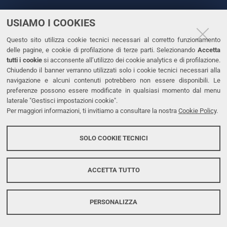
USIAMO I COOKIES
CONTATTI
Questo sito utilizza cookie tecnici necessari al corretto funzionamento
Tel. +39 0532 293111
delle pagine, e cookie di profilazione di terze parti. Selezionando
Accetta
Fax. +39 0532 293031
tutti i cookie
si acconsente all’utilizzo dei cookie analytics e di profilazione.
PEC
Chiudendo il banner verranno utilizzati solo i cookie tecnici necessari alla
navigazione e alcuni contenuti potrebbero non essere disponibili. Le
preferenze possono essere modificate in qualsiasi momento dal menu
LINKS
laterale "Gestisci impostazioni cookie".
Per maggiori informazioni, ti invitiamo a consultare la nostra
Cookie Policy
.
Accessibilità
Dichiarazione di accessibilità
SOLO COOKIE TECNICI
Protezione dati personali
Cookies
ACCETTA TUTTO
PERSONALIZZA
Copyright @ 2026, Università di Ferrara