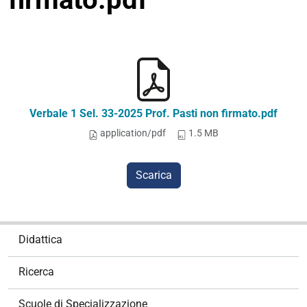
Verbale 1 Sel. 33-2025 Prof. Pasti non firmato.pdf
application/pdf
1.5 MB
Scarica
N
Didattica
a
v
Ricerca
i
g
Scuole di Specializzazione