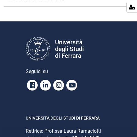
a
z
i
o
n
e
Università
degli Studi
di Ferrara
Seguici su
Facebook
Linkedin
Instagram
Youtube
UNIVERSITÀ DEGLI STUDI DI FERRARA
Rettrice: Prof.ssa Laura Ramaciotti