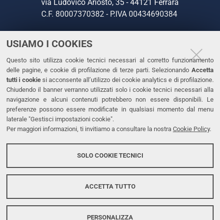
via Ludovico Ariosto, 35 - 44121 Ferrara
C.F. 80007370382 - P.IVA 00434690384
USIAMO I COOKIES
CONTATTI
Questo sito utilizza cookie tecnici necessari al corretto funzionamento
Tel. +39 0532 293111
delle pagine, e cookie di profilazione di terze parti. Selezionando
Accetta
Fax. +39 0532 293031
tutti i cookie
si acconsente all’utilizzo dei cookie analytics e di profilazione.
PEC
Chiudendo il banner verranno utilizzati solo i cookie tecnici necessari alla
navigazione e alcuni contenuti potrebbero non essere disponibili. Le
preferenze possono essere modificate in qualsiasi momento dal menu
LINKS
laterale "Gestisci impostazioni cookie".
Per maggiori informazioni, ti invitiamo a consultare la nostra
Cookie Policy
.
Accessibilità
Dichiarazione di accessibilità
SOLO COOKIE TECNICI
Protezione dati personali
Cookies
ACCETTA TUTTO
PERSONALIZZA