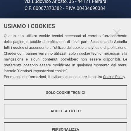
via Ludovico Ariosto, 35 - 44121 Ferrara
C.F. 80007370382 - P.IVA 00434690384
USIAMO I COOKIES
CONTATTI
Questo sito utilizza cookie tecnici necessari al corretto funzionamento
Tel. +39 0532 293111
delle pagine, e cookie di profilazione di terze parti. Selezionando
Accetta
Fax. +39 0532 293031
tutti i cookie
si acconsente all’utilizzo dei cookie analytics e di profilazione.
PEC
Chiudendo il banner verranno utilizzati solo i cookie tecnici necessari alla
navigazione e alcuni contenuti potrebbero non essere disponibili. Le
preferenze possono essere modificate in qualsiasi momento dal menu
LINKS
laterale "Gestisci impostazioni cookie".
Per maggiori informazioni, ti invitiamo a consultare la nostra
Cookie Policy
.
Accessibilità
Dichiarazione di accessibilità
SOLO COOKIE TECNICI
Protezione dati personali
Cookies
ACCETTA TUTTO
PERSONALIZZA