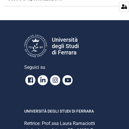
a
z
i
o
n
e
Università
degli Studi
di Ferrara
Seguici su
Facebook
Linkedin
Instagram
Youtube
UNIVERSITÀ DEGLI STUDI DI FERRARA
Rettrice: Prof.ssa Laura Ramaciotti