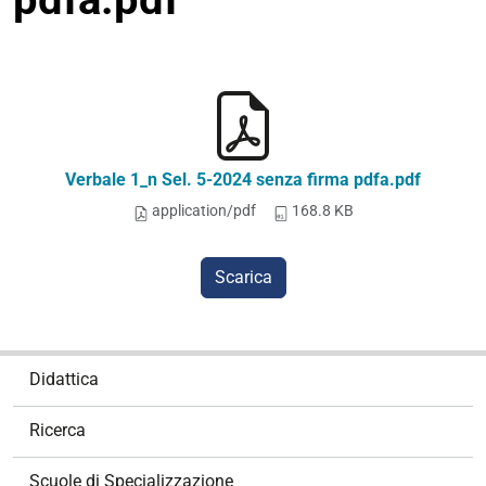
Verbale 1_n Sel. 5-2024 senza firma pdfa.pdf
application/pdf
168.8 KB
Scarica
N
Didattica
a
v
Ricerca
i
g
Scuole di Specializzazione