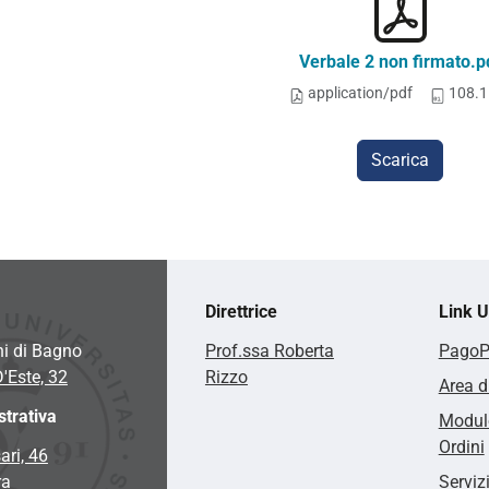
Verbale 2 non firmato.p
application/pdf
108.1
Scarica
Direttrice
Link Ut
hi di Bagno
Prof.ssa Roberta
Pago
D'Este, 32
Rizzo
Area d
trativa
Modulo
Ordini
ari, 46
ra
Serviz