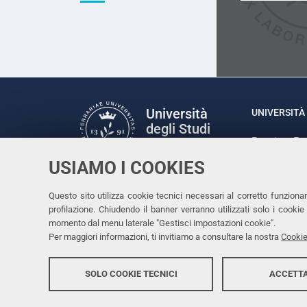
Università
UNIVERSITÀ 
degli Studi
Rettrice: P
di Ferrara
via Ludovic
USIAMO I COOKIES
C.F. 80007
Seguici su
Questo sito utilizza cookie tecnici necessari al corretto funziona
Facebook
Linkedin
Instagram
Youtube
profilazione. Chiudendo il banner verranno utilizzati solo i cook
momento dal menu laterale "Gestisci impostazioni cookie".
Per maggiori informazioni, ti invitiamo a consultare la nostra
Cookie
SOLO COOKIE TECNICI
ACCETTA
Copyright @ 2026, Università di Ferrara