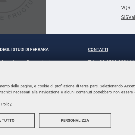
VQR
SISVa
DEGLI STUDI DI FERRARA
CONTATTI
rof.ssa Laura Ramaciotti
Tel. +39 0532 293111
o Ariosto, 35 - 44121 Ferrara
Fax. +39 0532 29303
370382 - P.IVA 00434690384
PEC
mento delle pagine, e cookie di profilazione di terze parti. Selezionando
Accett
ie tecnici necessari alla navigazione e alcuni contenuti potrebbero non essere
 Policy
.
 TUTTO
PERSONALIZZA