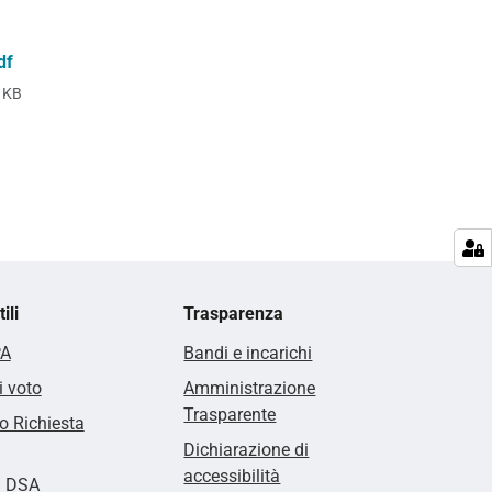
df
 KB
ili
Trasparenza
PA
Bandi e incarichi
i voto
Amministrazione
Trasparente
 Richiesta
Dichiarazione di
accessibilità
i DSA