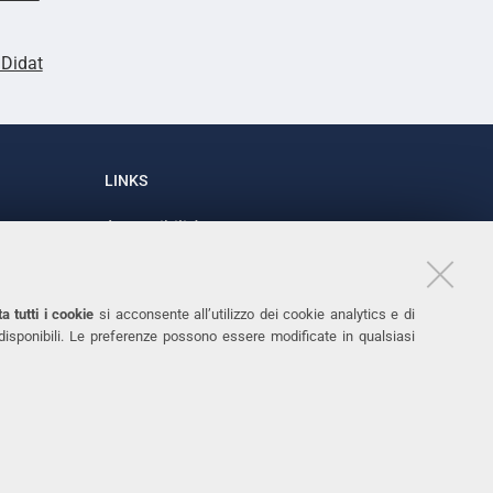
lDidat
LINKS
Accessibilità
1
Dichiarazione di accessibilità
Protezione dati personali
a tutti i cookie
si acconsente all’utilizzo dei cookie analytics e di
Cookies
 disponibili. Le preferenze possono essere modificate in qualsiasi