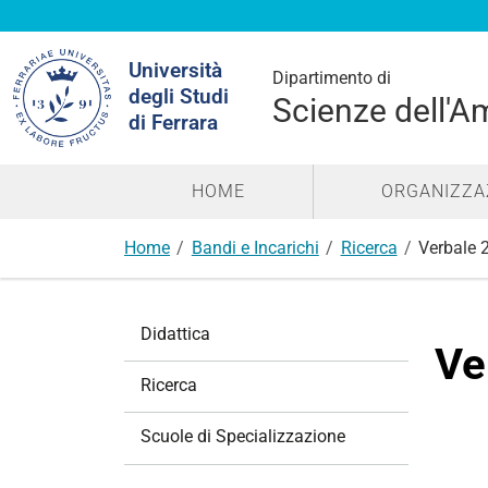
Cerca
Università
nel
Dipartimento di
degli Studi
sito
Scienze dell'A
di Ferrara
HOME
ORGANIZZA
Home
Bandi e Incarichi
Ricerca
Verbale 
N
Didattica
a
Ve
v
Ricerca
i
g
Scuole di Specializzazione
a
z