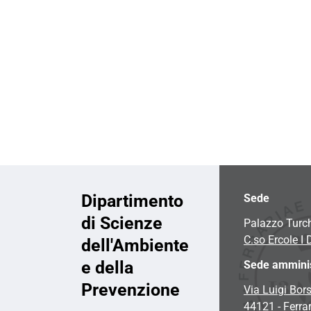
i
o
n
e
Dipartimento
Sede
di Scienze
Palazzo Turc
C.so Ercole I 
dell'Ambiente
e della
Sede amminis
Prevenzione
Via Luigi Bors
44121 - Ferra