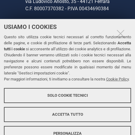
via Ludovico Ariosto, 35 - 44121 Ferrara
C.F. 80007370382 - P.IVA 00434690384
USIAMO I COOKIES
CONTATTI
Questo sito utilizza cookie tecnici necessari al corretto funzionamento
Tel. +39 0532 293111
delle pagine, e cookie di profilazione di terze parti. Selezionando
Accetta
Fax. +39 0532 293031
tutti i cookie
si acconsente all’utilizzo dei cookie analytics e di profilazione.
PEC
Chiudendo il banner verranno utilizzati solo i cookie tecnici necessari alla
navigazione e alcuni contenuti potrebbero non essere disponibili. Le
preferenze possono essere modificate in qualsiasi momento dal menu
LINKS
laterale "Gestisci impostazioni cookie".
Per maggiori informazioni, ti invitiamo a consultare la nostra
Cookie Policy
.
Accessibilità
Dichiarazione di accessibilità
SOLO COOKIE TECNICI
Protezione dati personali
Cookies
ACCETTA TUTTO
PERSONALIZZA