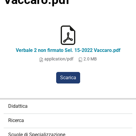
Verbale 2 non firmato Sel. 15-2022 Vaccaro.pdf
application/pdf
2.0 MB
Scarica
N
Didattica
a
v
Ricerca
i
g
Scuole di Specializzazione